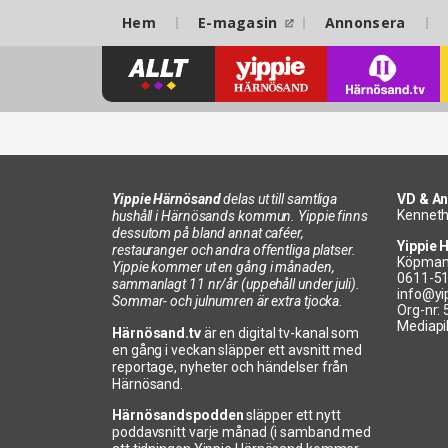
Hem
E-magasin
Annonsera
Yippie Härnösand
delas ut till samtliga
VD & An
Kenneth
hushåll i Härnösands kommun. Yippie finns
dessutom på bland annat caféer,
Yippie 
restauranger och andra offentliga platser.
Köpman
Yippie kommer ut en gång i månaden,
0611-5
sammanlagt 11 nr/år (uppehåll under juli).
info@yi
Sommar- och julnumren är extra tjocka.
Org-nr:
Mediapi
Härnösand.tv
är en digital tv-kanal som
en gång i veckan släpper ett avsnitt med
reportage, nyheter och händelser från
Härnösand.
Härnösandspodden
släpper ett nytt
poddavsnitt varje månad (i samband med