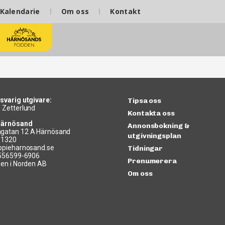
Kalendarie
Om oss
Kontakt
svarig utgivare:
Tipsa oss
 Zetterlund
Kontakta oss
Härnösand
Annonsbokning &
gatan 12 A Härnösand
utgivningsplan
11320
ppieharnosand.se
Tidningar
 556599-6906
Prenumerera
len i Norden AB
Om oss