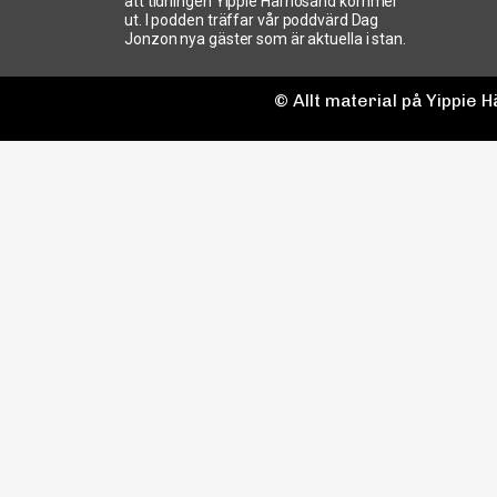
att tidningen Yippie Härnösand kommer
ut. I podden träffar vår poddvärd Dag
Jonzon nya gäster som är aktuella i stan.
© Allt material på Yippie