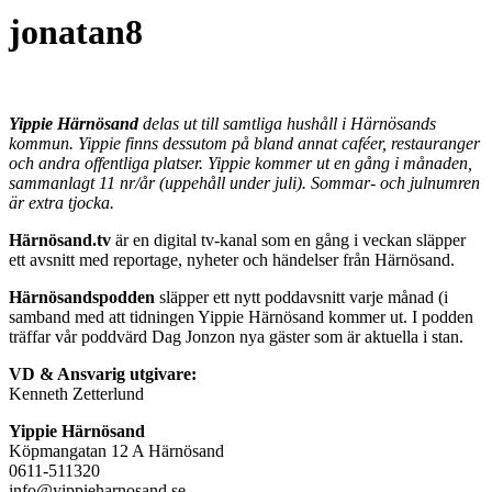
jonatan8
Yippie Härnösand
delas ut till samtliga hushåll i Härnösands
kommun. Yippie finns dessutom på bland annat caféer, restauranger
och andra offentliga platser. Yippie kommer ut en gång i månaden,
sammanlagt 11 nr/år (uppehåll under juli). Sommar- och julnumren
är extra tjocka.
Härnösand.tv
är en digital tv-kanal som en gång i veckan släpper
ett avsnitt med reportage, nyheter och händelser från Härnösand.
Härnösandspodden
släpper ett nytt poddavsnitt varje månad (i
samband med att tidningen Yippie Härnösand kommer ut. I podden
träffar vår poddvärd Dag Jonzon nya gäster som är aktuella i stan.
VD & Ansvarig utgivare:
Kenneth Zetterlund
Yippie Härnösand
Köpmangatan 12 A Härnösand
0611-511320
info@yippieharnosand.se