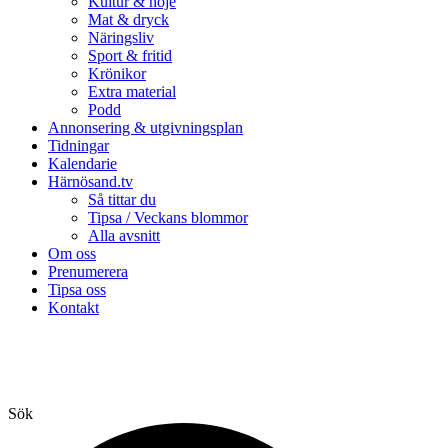
Kultur & nöje
Mat & dryck
Näringsliv
Sport & fritid
Krönikor
Extra material
Podd
Annonsering & utgivningsplan
Tidningar
Kalendarie
Härnösand.tv
Så tittar du
Tipsa / Veckans blommor
Alla avsnitt
Om oss
Prenumerera
Tipsa oss
Kontakt
Sök