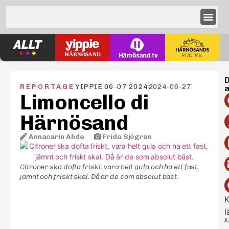
D
REPORTAGE
YIPPIE 06-07 2024
2024-06-27
a
Limoncello di
Härnösand
Annacarin Ahde
–
Frida Sjögren
Citroner ska dofta friskt, vara helt gula och ha ett fast,
jämnt och friskt skal. Då är de som absolut bäst.
K
l
A