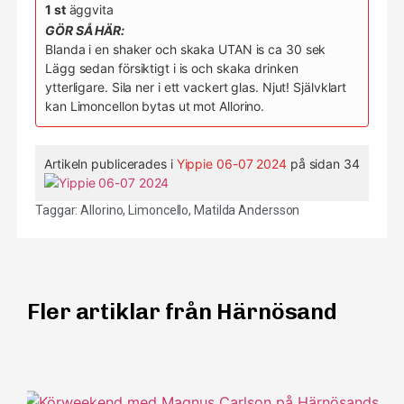
1 st
äggvita
GÖR SÅ HÄR:
Blanda i en shaker och skaka UTAN is ca 30 sek
Lägg sedan försiktigt i is och skaka drinken
ytterligare. Sila ner i ett vackert glas. Njut! Självklart
kan Limoncellon bytas ut mot Allorino.
Artikeln publicerades i
Yippie 06-07 2024
på sidan 34
Taggar:
Allorino
,
Limoncello
,
Matilda Andersson
Fler artiklar från Härnösand