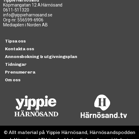
Yippie Härnösand
Köpmangatan 12 A Härnösand
0611-511320
info@yippieharnosand.se
Org-nr: 556599-6906
Mediapilen i Norden AB
Tipsa oss
Kontakta oss
Annonsbokning & utgivningsplan
Tidningar
Prenumerera
Om oss
© Allt material på Yippie Härnösand, Härnösandspodden