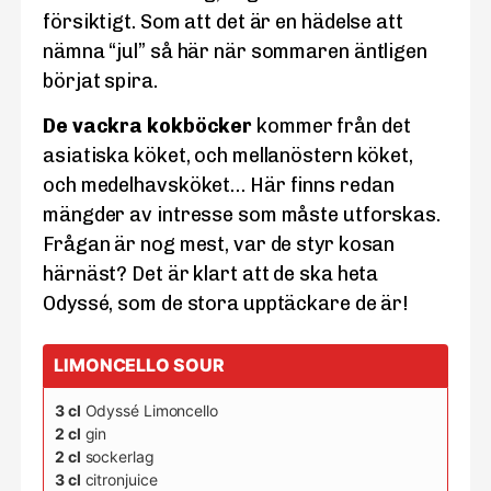
försiktigt. Som att det är en hädelse att
nämna “jul” så här när sommaren äntligen
börjat spira.
De vackra kokböcker
kommer från det
asiatiska köket, och mellanöstern köket,
och medelhavsköket… Här finns redan
mängder av intresse som måste utforskas.
Frågan är nog mest, var de styr kosan
härnäst? Det är klart att de ska heta
Odyssé, som de stora upptäckare de är!
LIMONCELLO SOUR
3 cl
Odyssé Limoncello
2 cl
gin
2 cl
sockerlag
3 cl
citronjuice