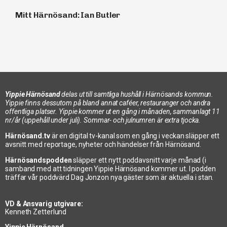
Mitt Härnösand: Ian Butler
Yippie Härnösand
delas ut till samtliga hushåll i Härnösands kommun.
Yippie finns dessutom på bland annat caféer, restauranger och andra
offentliga platser. Yippie kommer ut en gång i månaden, sammanlagt 11
nr/år (uppehåll under juli). Sommar- och julnumren är extra tjocka.
Härnösand.tv
är en digital tv-kanal som en gång i veckan släpper ett
avsnitt med reportage, nyheter och händelser från Härnösand.
En ny bro – efter 90 år!
Härnösandspodden
släpper ett nytt poddavsnitt varje månad (i
samband med att tidningen Yippie Härnösand kommer ut. I podden
träffar vår poddvärd Dag Jonzon nya gäster som är aktuella i stan.
VD & Ansvarig utgivare:
Kenneth Zetterlund