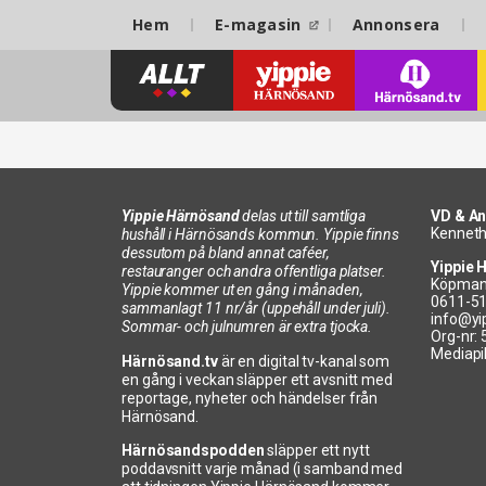
Hem
E-magasin
Annonsera
Yippie Härnösand
delas ut till samtliga
VD & An
Kenneth
hushåll i Härnösands kommun. Yippie finns
dessutom på bland annat caféer,
Yippie 
restauranger och andra offentliga platser.
Köpman
Yippie kommer ut en gång i månaden,
0611-5
sammanlagt 11 nr/år (uppehåll under juli).
info@yi
Sommar- och julnumren är extra tjocka.
Org-nr:
Mediapi
Härnösand.tv
är en digital tv-kanal som
en gång i veckan släpper ett avsnitt med
reportage, nyheter och händelser från
Härnösand.
Härnösandspodden
släpper ett nytt
poddavsnitt varje månad (i samband med