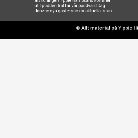
att tidningen Yippie Härnösand kommer
ut. I podden träffar vår poddvärd Dag
Jonzon nya gäster som är aktuella i stan.
© Allt material på Yippie