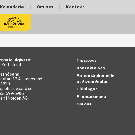
Kalendarie
Om oss
Kontakt
svarig utgivare:
Tipsa oss
 Zetterlund
Kontakta oss
Härnösand
Annonsbokning &
gatan 12 A Härnösand
utgivningsplan
11320
ppieharnosand.se
Tidningar
 556599-6906
Prenumerera
len i Norden AB
Om oss