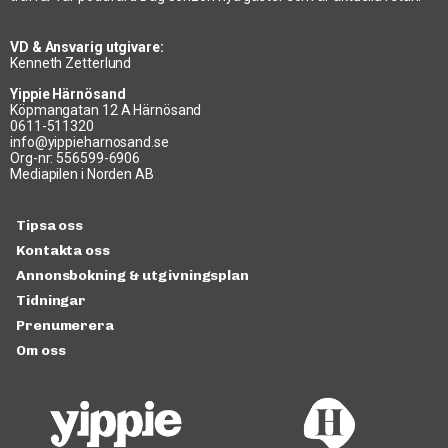
VD & Ansvarig utgivare:
Kenneth Zetterlund
Yippie Härnösand
Köpmangatan 12 A Härnösand
0611-511320
info@yippieharnosand.se
Org-nr: 556599-6906
Mediapilen i Norden AB
Tipsa oss
Kontakta oss
Annonsbokning & utgivningsplan
Tidningar
Prenumerera
Om oss