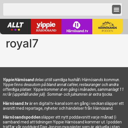
royal7
Yippie Härnösand
delas ut till samtliga hushåll i Härnösands kommun.
Yippie finns dessutom på bland annat caféer, restauranger och andra
offentliga platser. Yippie kommer ut en gång i månaden, sammanlagt 11
nr/år (uppehåll under juli). Sommar- och julnumren är extra tjocka.
Härnösand.tv
är en digital tv-kanal som en gång i veckan släpper ett
avsnitt med reportage, nyheter och händelser från Härnösand.
Härnösandspodden
släpper ett nytt poddavsnitt varje månad (i
samband med att tidningen Yippie Härnösand kommer ut. I podden
träffar vår poddvärd Dag Jonzon nya gäster som är aktuella i stan.