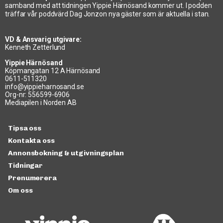
samband med att tidningen Yippie Härnösand kommer ut. I podden
träffar vår poddvärd Dag Jonzon nya gäster som är aktuella i stan.
VD & Ansvarig utgivare:
Kenneth Zetterlund
Yippie Härnösand
Köpmangatan 12 A Härnösand
0611-511320
info@yippieharnosand.se
Org-nr: 556599-6906
Mediapilen i Norden AB
Tipsa oss
Kontakta oss
Annonsbokning & utgivningsplan
Tidningar
Prenumerera
Om oss