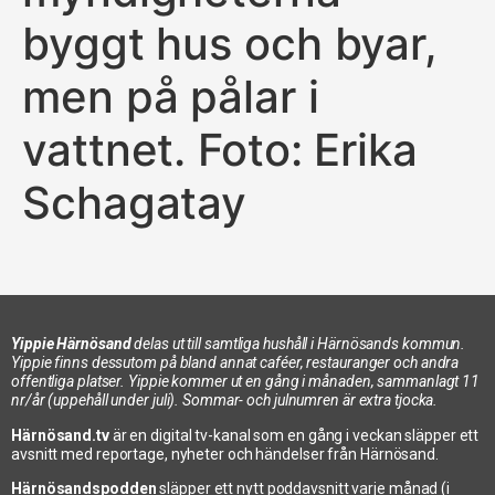
byggt hus och byar,
men på pålar i
vattnet. Foto: Erika
Schagatay
Yippie Härnösand
delas ut till samtliga hushåll i Härnösands kommun.
Yippie finns dessutom på bland annat caféer, restauranger och andra
offentliga platser. Yippie kommer ut en gång i månaden, sammanlagt 11
nr/år (uppehåll under juli). Sommar- och julnumren är extra tjocka.
Härnösand.tv
är en digital tv-kanal som en gång i veckan släpper ett
avsnitt med reportage, nyheter och händelser från Härnösand.
Härnösandspodden
släpper ett nytt poddavsnitt varje månad (i