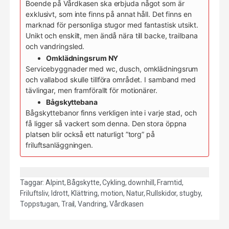
Boende på Vårdkasen ska erbjuda något som är
exklusivt, som inte finns på annat håll. Det finns en
marknad för personliga stugor med fantastisk utsikt.
Unikt och enskilt, men ändå nära till backe, trailbana
och vandringsled.
Omklädningsrum NY
Servicebyggnader med wc, dusch, omklädningsrum
och vallabod skulle tillföra området. I samband med
tävlingar, men framförallt för motionärer.
Bågskyttebana
Bågskyttebanor finns verkligen inte i varje stad, och
få ligger så vackert som denna. Den stora öppna
platsen blir också ett naturligt ”torg” på
friluftsanläggningen.
Taggar:
Alpint
,
Bågskytte
,
Cykling
,
downhill
,
Framtid
,
Friluftsliv
,
Idrott
,
Klättring
,
motion
,
Natur
,
Rullskidor
,
stugby
,
Toppstugan
,
Trail
,
Vandring
,
Vårdkasen