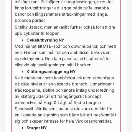
mål året runt. Fallhöjden är begränsningen, men det
finns förutsättningar att lägga både tuffa, snabba
banor och långsammare sträckningar med långa,
böljande partier.
Sittlift? Jatack, men ankarlift funkar också för att dra
upp cyklister till toppen.
Cykeluthyrning NY
Med närhet till MTB-spår och downhillbanor, och med
hela Härnön som mål för den ambitiöse, behövs en
cykeluthyrning. Den kan placeras vid spårområdet
eller vid alpinanläggningen mitt i backen.
Klättringsanläggning NY
Klättringsbanor som kombinerar lek med utmaningar
på olika nivåer är en växande bransch. Utmaningar i
trädtopparna, zipline och andra inslag under ledning
av klätterguider är ett framgångsrikt koncept
exempelvis på Högt & Lågt på Södra berget i
Sundsvall. Vårdkasens natur skulle vara utmärkt för
en liknande anläggning som både blir ett besöksmål i
sig och skapar intresse för hela Vårdkasenområdet.
Stugor NY