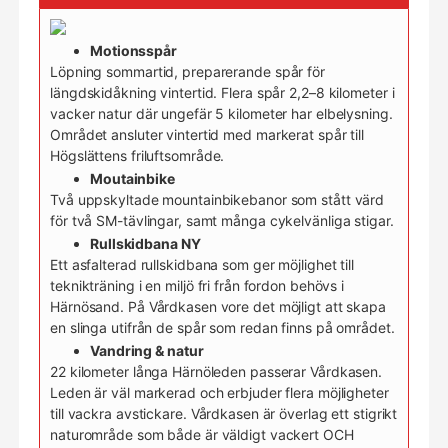
Motionsspår
Löpning sommartid, preparerande spår för
längdskidåkning vintertid. Flera spår 2,2–8 kilometer i
vacker natur där ungefär 5 kilometer har elbelysning.
Området ansluter vintertid med markerat spår till
Högslättens friluftsområde.
Moutainbike
Två uppskyltade mountainbikebanor som stått värd
för två SM-tävlingar, samt många cykelvänliga stigar.
Rullskidbana NY
Ett asfalterad rullskidbana som ger möjlighet till
teknikträning i en miljö fri från fordon behövs i
Härnösand. På Vårdkasen vore det möjligt att skapa
en slinga utifrån de spår som redan finns på området.
Vandring & natur
22 kilometer långa Härnöleden passerar Vårdkasen.
Leden är väl markerad och erbjuder flera möjligheter
till vackra avstickare. Vårdkasen är överlag ett stigrikt
naturområde som både är väldigt vackert OCH