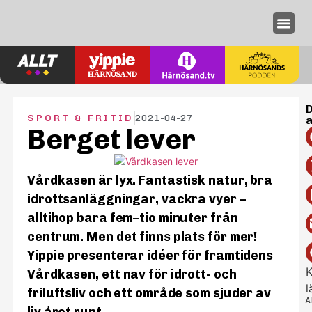
Annonseri
D
SPORT & FRITID
2021-04-27
a
Berget lever
Vårdkasen är lyx. Fantastisk natur, bra
idrottsanläggningar, vackra vyer –
alltihop bara fem–tio minuter från
centrum. Men det finns plats för mer!
Yippie presenterar idéer för framtidens
K
Vårdkasen, ett nav för idrott- och
l
friluftsliv och ett område som sjuder av
A