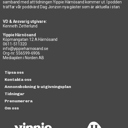
samband med att tidningen Yippie Härnösand kommer ut. I podden
träffar vår poddvärd Dag Jonzon nya gäster som är aktuella i stan.
VD & Ansvarig utgivare:
Kenneth Zetterlund
Yippie Härnösand
Köpmangatan 12 A Härnösand
0611-511320
info@yippieharnosand.se
Org-nr: 556599-6906
Mediapilen i Norden AB
Tipsa oss
Kontakta oss
Annonsbokning & utgivningsplan
Tidningar
Prenumerera
Om oss