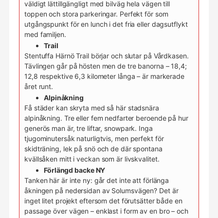
väldigt lättillgängligt med bilväg hela vägen till
toppen och stora parkeringar. Perfekt för som
utgångspunkt för en lunch i det fria eller dagsutflykt
med familjen.
Trail
Stentuffa Härnö Trail börjar och slutar på Vårdkasen.
Tävlingen går på hösten men de tre banorna – 18,4;
12,8 respektive 6,3 kilometer långa – är markerade
året runt.
Alpinåkning
Få städer kan skryta med så här stadsnära
alpinåkning. Tre eller fem nedfarter beroende på hur
generös man är, tre liftar, snowpark. Inga
tjugominutersåk naturligtvis, men perfekt för
skidträning, lek på snö och de där spontana
kvällsåken mitt i veckan som är livskvalitet.
Förlängd backe NY
Tanken här är inte ny: går det inte att förlänga
åkningen på nedersidan av Solumsvägen? Det är
inget litet projekt eftersom det förutsätter både en
passage över vägen – enklast i form av en bro – och