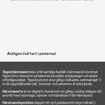
Äntligen full fart i pisterna!
Yippie Härnösand
delas ut till samtliga hushåll i Härnösands kommun.
Yippie finns dessutom på bland annat caféer, restauranger och andra
offentliga platser. Yippie kommer ut en gång i månaden, sammanlagt 11
nr/år (uppehåll under juli). Sommar- och julnumren är extra tjocka.
Härnösand.tv
är en digital tv-kanal som en gång i veckan släpper ett
avsnitt med reportage, nyheter och händelser från Härnösand.
Härnösandspodden
släpper ett nytt poddavsnitt varje månad (i