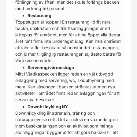
förlängning av liften, men det skulle förlänga backen
med omkring 50 procent.
Restaurang
Toppstugan är toppen! En restaurang i drift nära
backe, utsiktstorn och friluftsanläggningar är ett
jätteplus för området, men för att ha öppet alla dagar
året runt finns inte underlaget idag. Kan hela området
attrahera fler besökare så boostar det restaurangen,
och ju mer tillgänglig restaurangen är, desto bättre för
Vårdkasenområdet.
Servering/värmestuga
Mitt i Vårdkasbacken ligger redan en väl utbyggd
anläggning med servering, wc, skiduthyrning med
mera. Kan säsongen i backen sträckas ut med nya
aktiviteter i området finns redan anläggningen för att
serva nya besökare.
Downhillcykling NY
Downhillcykling är adrenalin, träning och
naturupplevelse i ett. Det är också en växande gren
inom besöksnäringen och en aktivitet som många
alpinläggningar bygger ut för att göra backen till ett