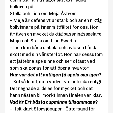
och hittar alltid något sätt att rädda
bollarna på.
Stella och Lisa om Meja Åström:
– Meja är defensivt urstark och är en riktig
bollvinnare på innermittfältet för oss. Hon
är även en mycket duktig passningsspelare.
Meja och Stella om Lisa Swedin:
– Lisa kan både dribbla och avlossa hårda
skott med sin vänsterfot. Hon har dessutom
ett jättebra spelsinne och ser oftast vad
som ska göras för att öppna nya ytor.
Hur var det att äntligen få spela cup igen?
– Kul så klart, men vädret var inte lika roligt.
Det regnade alldeles för mycket och det
hann nästan bli mörkt innan finalen var klar.
Vad är Ert bästa cupminne tillsammans?
– Helt klart Storsjöcupen i Östersund för