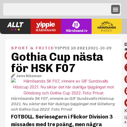
D
SPORT & FRITID
YIPPIE 10 2021
2021-10-29
a
Gothia Cup nästa
för HSK F07
Jens Näsman
–
Härnösands SK F07, vinnare av GIF Sundsvalls Höstcup
2021. Nu siktar det här duktiga tjejgänget mot Göteborg
och Gothia Cup 2022. Foto: Privat
K
FOTBOLL. Seriesegern i Flickor Division 3
l
A
missades med tre poäng, men några