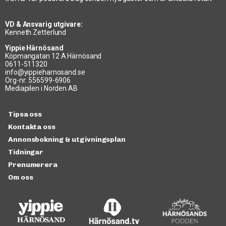
VD & Ansvarig utgivare:
Kenneth Zetterlund
Yippie Härnösand
Köpmangatan 12 A Härnösand
0611-511320
info@yippieharnosand.se
Org-nr: 556599-6906
Mediapilen i Norden AB
Tipsa oss
Kontakta oss
Annonsbokning & utgivningsplan
Tidningar
Prenumerera
Om oss