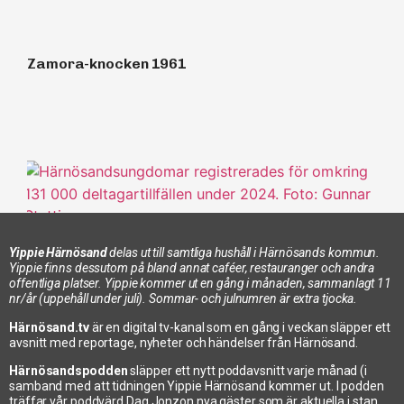
Zamora-knocken 1961
Yippie Härnösand
delas ut till samtliga hushåll i Härnösands kommun.
Yippie finns dessutom på bland annat caféer, restauranger och andra
offentliga platser. Yippie kommer ut en gång i månaden, sammanlagt 11
nr/år (uppehåll under juli). Sommar- och julnumren är extra tjocka.
BIK fortsatt störst på ungdomsidrott i stan
Härnösand.tv
är en digital tv-kanal som en gång i veckan släpper ett
avsnitt med reportage, nyheter och händelser från Härnösand.
Härnösandspodden
släpper ett nytt poddavsnitt varje månad (i
samband med att tidningen Yippie Härnösand kommer ut. I podden
träffar vår poddvärd Dag Jonzon nya gäster som är aktuella i stan.