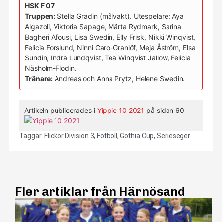
HSK F 07
Truppen:
Stella Gradin (målvakt). Utespelare: Aya
Algazoli, Viktoria Sapage, Märta Rydmark, Sarina
Bagheri Afousi, Lisa Swedin, Elly Frisk, Nikki Winqvist,
Felicia Forslund, Ninni Caro-Granlöf, Meja Åström, Elsa
Sundin, Indra Lundqvist, Tea Winqvist Jallow, Felicia
Näsholm-Flodin.
Tränare:
Andreas och Anna Prytz, Helene Swedin.
Artikeln publicerades i
Yippie 10 2021
på sidan 60
Taggar:
Flickor Division 3
,
Fotboll
,
Gothia Cup
,
Serieseger
Fler artiklar från Härnösand