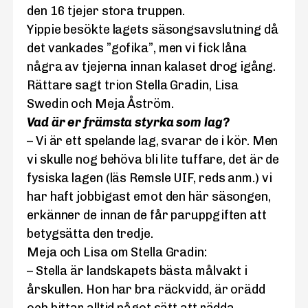
den 16 tjejer stora truppen.
Yippie besökte lagets säsongsavslutning då
det vankades ”gofika”, men vi fick låna
några av tjejerna innan kalaset drog igång.
Rättare sagt trion Stella Gradin, Lisa
Swedin och Meja Åström.
Vad är er främsta styrka som lag?
– Vi är ett spelande lag, svarar de i kör. Men
vi skulle nog behöva bli lite tuffare, det är de
fysiska lagen (läs Remsle UIF, reds anm.) vi
har haft jobbigast emot den här säsongen,
erkänner de innan de får paruppgiften att
betygsätta den tredje.
Meja och Lisa om Stella Gradin:
– Stella är landskapets bästa målvakt i
årskullen. Hon har bra räckvidd, är orädd