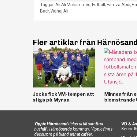
Taggar:
Ali Ali Muhammed
,
Fotboll
,
Hamza Abdi
,
Hä
Badr
,
Wahaj Ali
Fler artiklar från Härnösan
Jocke fick VM-tempen att
Minnen från e
stiga på Myran
blomstrande 
Yippie Härnösand
delas ut till samtliga
VD & An
Kenneth
hushåll i Härnösands kommun. Yippie finns
dessutom på bland annat caféer,