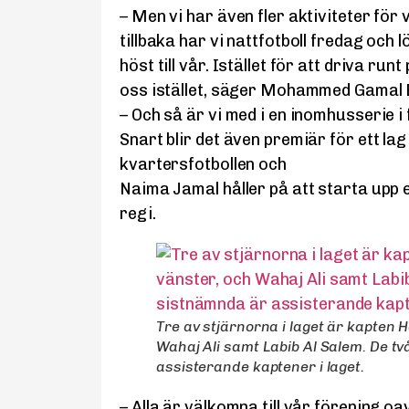
– Men vi har även fler aktiviteter för
tillbaka har vi nattfotboll fredag och
höst till vår. Istället för att driva run
oss istället, säger Mohammed Gamal B
– Och så är vi med i en inomhusserie i
Snart blir det även premiär för ett lag
kvartersfotbollen och
Naima Jamal håller på att starta upp e
regi.
Tre av stjärnorna i laget är kapten H
Wahaj Ali samt Labib Al Salem. De t
assisterande kaptener i laget.
– Alla är välkomna till vår förening oa