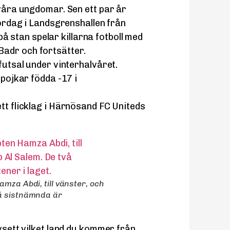
 våra ungdomar. Sen ett par år
 lördag i Landsgrenshallen från
t på stan spelar killarna fotboll med
adr och fortsätter.
 futsal under vinterhalvåret.
 pojkar födda -17 i
tt flicklag i Härnösand FC Uniteds
amza Abdi, till vänster, och
vå sistnämnda är
vsett vilket land du kommer från.