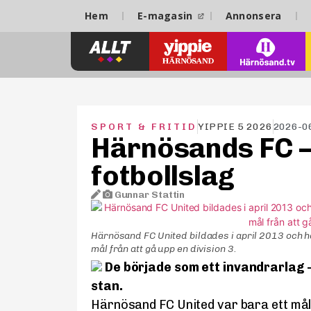
Hem
E-magasin
Annonsera
SPORT & FRITID
YIPPIE 5 2026
2026-0
Härnösands FC –
fotbollslag
Gunnar Stattin
Härnösand FC United bildades i april 2013 och har 
mål från att gå upp en division 3.
De började som ett invandrarlag – 
stan.
Härnösand FC United var bara ett mål f