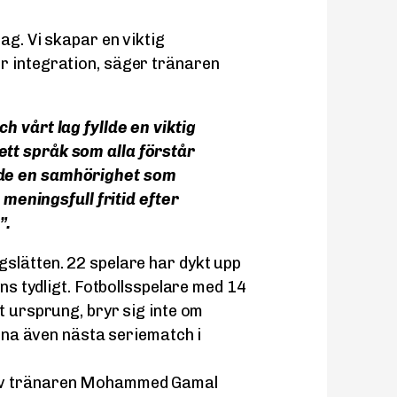
ag. Vi skapar en viktig
r integration, säger tränaren
årt lag fyllde en viktig
 ett språk som alla förstår
pade en samhörighet som
meningsfull fritid efter
”.
gslätten. 22 spelare har dykt upp
yns tydligt. Fotbollsspelare med 14
t ursprung, bryr sig inte om
inna även nästa seriematch i
 av tränaren Mohammed Gamal