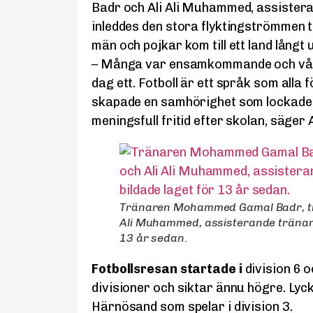
Badr och Ali Ali Muhammed, assistera
inleddes den stora flyktingströmmen t
män och pojkar kom till ett land långt u
– Många var ensamkommande och vårt l
dag ett. Fotboll är ett språk som alla fö
skapade en samhörighet som lockade 
meningsfull fritid efter skolan, säger
Tränaren Mohammed Gamal Badr, till
Ali Muhammed, assisterande tränare,
13 år sedan.
Fotbollsresan startade i
division 6 o
divisioner och siktar ännu högre. Lyck
Härnösand som spelar i division 3.