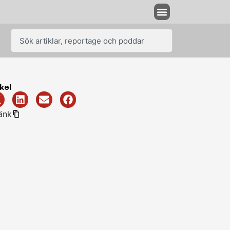
kel
änk