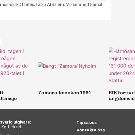
rnösand FC United
,
Labib Al Salem
,
Mohammed Gamal
d
tt
Zamora-knocken 1961
BIK fortsat
Utansjö
ungdomsidr
svarig utgivare:
Tipsa oss
 Zetterlund
Kontakta oss