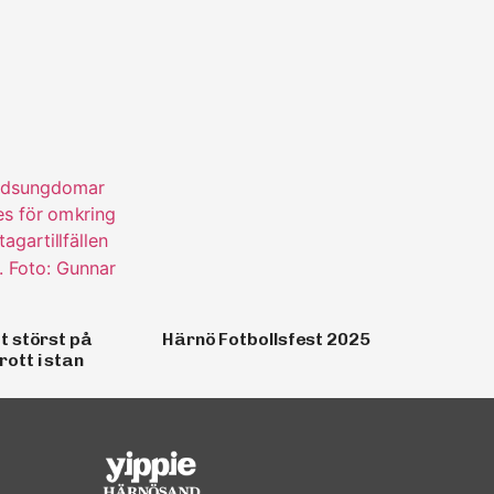
t störst på
Härnö Fotbollsfest 2025
ott i stan