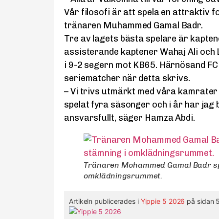
Vår filosofi är att spela en attraktiv fo
tränaren Muhammed Gamal Badr.
Tre av lagets bästa spelare är kapte
assisterande kaptener Wahaj Ali och L
i 9-2 segern mot KB65. Härnösand FC 
seriematcher när detta skrivs.
– Vi trivs utmärkt med våra kamrater 
spelat fyra säsonger och i år har jag b
ansvarsfullt, säger Hamza Abdi.
Tränaren Mohammed Gamal Badr spr
omklädningsrummet.
Artikeln publicerades i
Yippie 5 2026
på sidan 