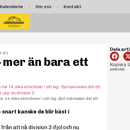
Kalendarie
Om oss
Kontakt
Dela arti
6-01
 mer än bara ett
Kopiera l
ANNONS:
14 olika etniciteter i sitt lag. Ifjol saknades det ett
snart kanske de blir bäst i
rån att nå division 3 ifjol och nu