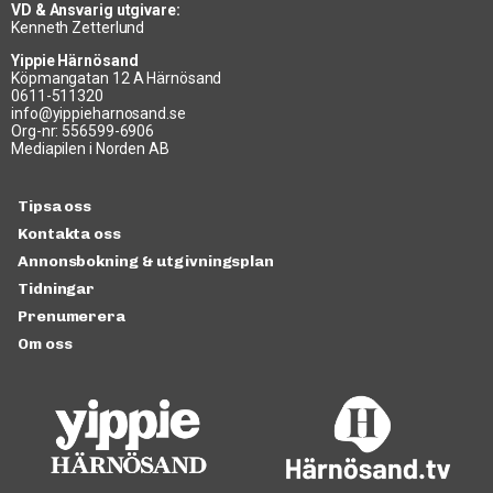
VD & Ansvarig utgivare:
Kenneth Zetterlund
Yippie Härnösand
Köpmangatan 12 A Härnösand
0611-511320
info@yippieharnosand.se
Org-nr: 556599-6906
Mediapilen i Norden AB
Tipsa oss
Kontakta oss
Annonsbokning & utgivningsplan
Tidningar
Prenumerera
Om oss