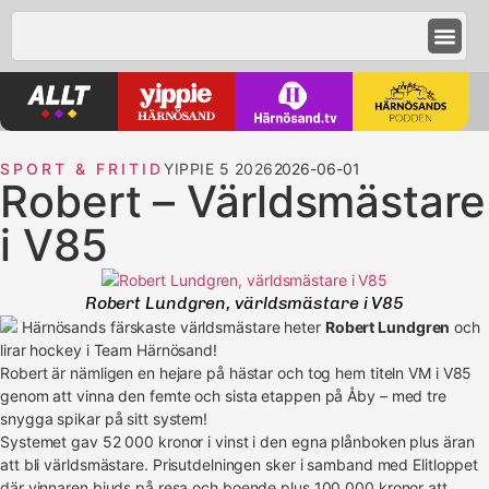
SPORT & FRITID
YIPPIE 5 2026
2026-06-01
Robert – Världsmästare
i V85
Robert Lundgren, världsmästare i V85
Härnösands färskaste världsmästare heter
Robert Lundgren
och
lirar hockey i Team Härnösand!
Robert är nämligen en hejare på hästar och tog hem titeln VM i V85
genom att vinna den femte och sista etappen på Åby – med tre
snygga spikar på sitt system!
Systemet gav 52 000 kronor i vinst i den egna plånboken plus äran
att bli världsmästare. Prisutdelningen sker i samband med Elitloppet
där vinnaren bjuds på resa och boende plus 100 000 kronor att