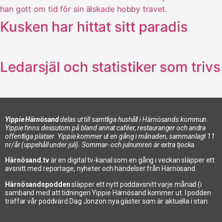
Kusken har hittat sitt paradis
Ledarsjäl och statistiker som trivs
Yippie Härnösand
delas ut till samtliga hushåll i Härnösands kommun.
Yippie finns dessutom på bland annat caféer, restauranger och andra
offentliga platser. Yippie kommer ut en gång i månaden, sammanlagt 11
nr/år (uppehåll under juli). Sommar- och julnumren är extra tjocka.
Härnösand.tv
är en digital tv-kanal som en gång i veckan släpper ett
avsnitt med reportage, nyheter och händelser från Härnösand.
Härnösandspodden
släpper ett nytt poddavsnitt varje månad (i
samband med att tidningen Yippie Härnösand kommer ut. I podden
träffar vår poddvärd Dag Jonzon nya gäster som är aktuella i stan.