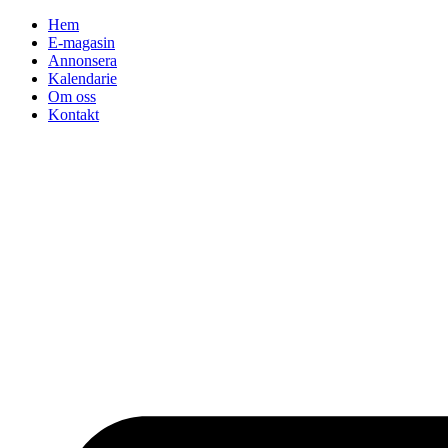
Hoppa
Hem
till
E-magasin
innehåll
Annonsera
Kalendarie
Om oss
Kontakt