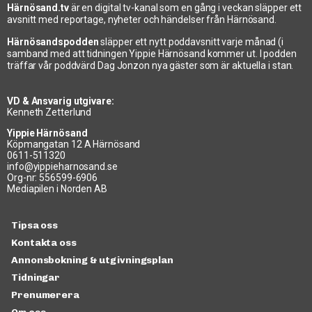
Härnösand.tv
är en digital tv-kanal som en gång i veckan släpper ett
avsnitt med reportage, nyheter och händelser från Härnösand.
Kermikern Emil Österholm
Härnösandspodden
släpper ett nytt poddavsnitt varje månad (i
samband med att tidningen Yippie Härnösand kommer ut. I podden
2023-05-18
träffar vår poddvärd Dag Jonzon nya gäster som är aktuella i stan.
VD & Ansvarig utgivare:
Kenneth Zetterlund
Yippie Härnösand
Köpmangatan 12 A Härnösand
0611-511320
info@yippieharnosand.se
Org-nr: 556599-6906
Mediapilen i Norden AB
Tipsa oss
Kontakta oss
Annonsbokning & utgivningsplan
Utställningen Vävda rum
Tidningar
2023-05-25
Prenumerera