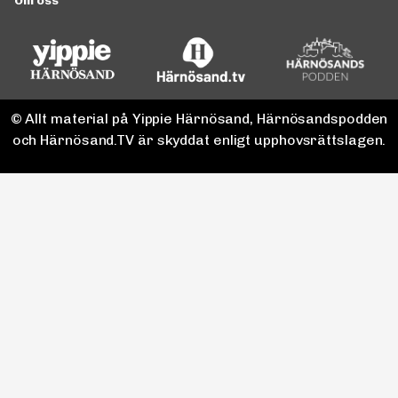
Om oss
© Allt material på Yippie Härnösand, Härnösandspodden
och Härnösand.TV är skyddat enligt upphovsrättslagen.