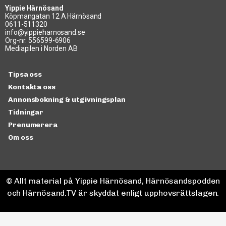
Yippie Härnösand
Köpmangatan 12 A Härnösand
0611-511320
info@yippieharnosand.se
Org-nr: 556599-6906
Mediapilen i Norden AB
Tipsa oss
Kontakta oss
Annonsbokning & utgivningsplan
Tidningar
Prenumerera
Om oss
© Allt material på Yippie Härnösand, Härnösandspodden
och Härnösand.TV är skyddat enligt upphovsrättslagen.