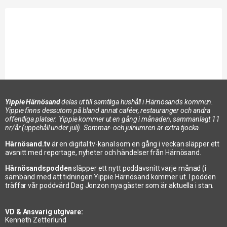
Yippie Härnösand
delas ut till samtliga hushåll i Härnösands kommun.
Yippie finns dessutom på bland annat caféer, restauranger och andra
offentliga platser. Yippie kommer ut en gång i månaden, sammanlagt 11
nr/år (uppehåll under juli). Sommar- och julnumren är extra tjocka.
Veckans blommor: Pernilla i expeditionen
2023-05-18
Härnösand.tv
är en digital tv-kanal som en gång i veckan släpper ett
avsnitt med reportage, nyheter och händelser från Härnösand.
Härnösandspodden
släpper ett nytt poddavsnitt varje månad (i
samband med att tidningen Yippie Härnösand kommer ut. I podden
träffar vår poddvärd Dag Jonzon nya gäster som är aktuella i stan.
VD & Ansvarig utgivare:
Kenneth Zetterlund