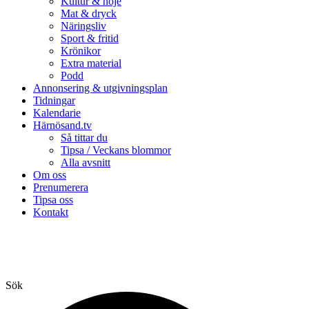
Kultur & nöje
Mat & dryck
Näringsliv
Sport & fritid
Krönikor
Extra material
Podd
Annonsering & utgivningsplan
Tidningar
Kalendarie
Härnösand.tv
Så tittar du
Tipsa / Veckans blommor
Alla avsnitt
Om oss
Prenumerera
Tipsa oss
Kontakt
Sök