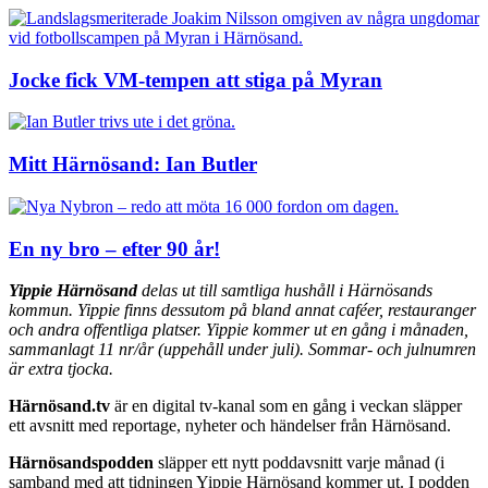
Jocke fick VM-tempen att stiga på Myran
Mitt Härnösand: Ian Butler
En ny bro – efter 90 år!
Yippie Härnösand
delas ut till samtliga hushåll i Härnösands
kommun. Yippie finns dessutom på bland annat caféer, restauranger
och andra offentliga platser. Yippie kommer ut en gång i månaden,
sammanlagt 11 nr/år (uppehåll under juli). Sommar- och julnumren
är extra tjocka.
Härnösand.tv
är en digital tv-kanal som en gång i veckan släpper
ett avsnitt med reportage, nyheter och händelser från Härnösand.
Härnösandspodden
släpper ett nytt poddavsnitt varje månad (i
samband med att tidningen Yippie Härnösand kommer ut. I podden