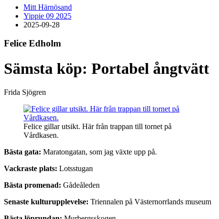
Mitt Härnösand
Yippie 09 2025
2025-09-28
Felice Edholm
Sämsta köp: Portabel ångtvätt
Frida Sjögren
Felice gillar utsikt. Här från trappan till tornet på
Vårdkasen.
Bästa gata:
Maratongatan, som jag växte upp på.
Vackraste plats:
Lotsstugan
Bästa promenad:
Gådeåleden
Senaste kulturupplevelse:
Triennalen på Västernorrlands museum
Bästa löprundan:
Murbergsskogen