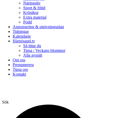
Näringsliv
Sport & fritid
Krönikor
Extra material
Podd
Annonsering & utgivningsplan
Tidningar
Kalendarie
Härnösand.tv
Så tittar du
Tipsa / Veckans blommor
Alla avsnitt
Om oss
Prenumerera
Tipsa oss
Kontakt
Sök