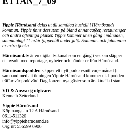
ETTAN_7_09
Yippie Härnösand
delas ut till samtliga hushåll i Härnösands
kommun. Yippie finns dessutom på bland annat caféer, restauranger
och andra offentliga platser. Yippie kommer ut en gång i månaden,
sammanlagt 11 nr/år (uppehåll under juli). Sommar- och julnumren
är extra tjocka.
Härnösand.tv
är en digital tv-kanal som en gång i veckan släpper
ett avsnitt med reportage, nyheter och händelser från Härnösand.
Härnösandspodden
släpper ett nytt poddavsnitt varje månad (i
samband med att tidningen Yippie Härnösand kommer ut. I podden
träffar vår poddvärd Dag Jonzon nya gäster som är aktuella i stan.
VD & Ansvarig utgivare:
Kenneth Zetterlund
Yippie Härnösand
Köpmangatan 12 A Härnösand
0611-511320
info@yippieharnosand.se
Org-nr: 556599-6906