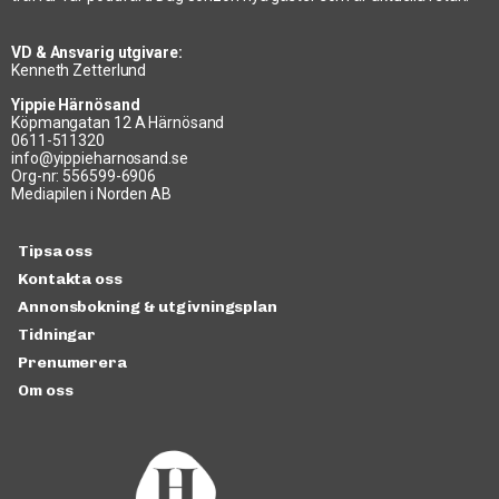
VD & Ansvarig utgivare:
Kenneth Zetterlund
Yippie Härnösand
Köpmangatan 12 A Härnösand
0611-511320
info@yippieharnosand.se
Org-nr: 556599-6906
Mediapilen i Norden AB
Tipsa oss
Kontakta oss
Annonsbokning & utgivningsplan
Tidningar
Prenumerera
Om oss