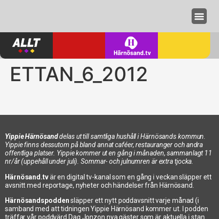
Annonseri
ETTAN_6_2012
Yippie Härnösand
delas ut till samtliga hushåll i Härnösands kommun.
Yippie finns dessutom på bland annat caféer, restauranger och andra
offentliga platser. Yippie kommer ut en gång i månaden, sammanlagt 11
nr/år (uppehåll under juli). Sommar- och julnumren är extra tjocka.
Härnösand.tv
är en digital tv-kanal som en gång i veckan släpper ett
avsnitt med reportage, nyheter och händelser från Härnösand.
Härnösandspodden
släpper ett nytt poddavsnitt varje månad (i
samband med att tidningen Yippie Härnösand kommer ut. I podden
träffar vår poddvärd Dag Jonzon nya gäster som är aktuella i stan.