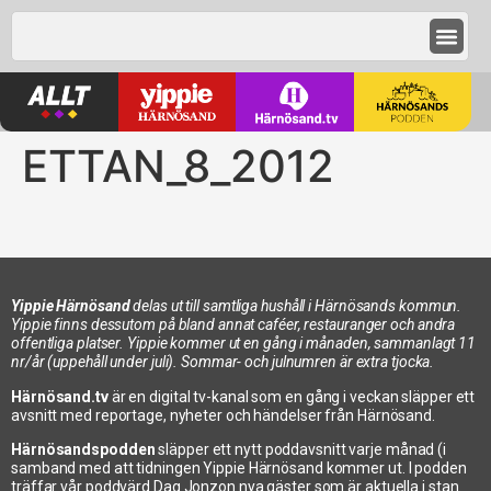
ETTAN_8_2012
Yippie Härnösand
delas ut till samtliga hushåll i Härnösands kommun.
Yippie finns dessutom på bland annat caféer, restauranger och andra
offentliga platser. Yippie kommer ut en gång i månaden, sammanlagt 11
nr/år (uppehåll under juli). Sommar- och julnumren är extra tjocka.
Härnösand.tv
är en digital tv-kanal som en gång i veckan släpper ett
avsnitt med reportage, nyheter och händelser från Härnösand.
Härnösandspodden
släpper ett nytt poddavsnitt varje månad (i
samband med att tidningen Yippie Härnösand kommer ut. I podden
träffar vår poddvärd Dag Jonzon nya gäster som är aktuella i stan.