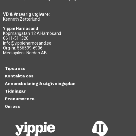
VD & Ansvarig utgivare:
Kenneth Zetterlund
Yippie Härnösand
Köpmangatan 12 A Härnösand
0611-511320
info@yippieharnosand.se
Org-nr: 556599-6906
Mediapilen i Norden AB
Tipsa oss
Kontakta oss
Annonsbokning & utgivningsplan
Tidningar
Prenumerera
Om oss