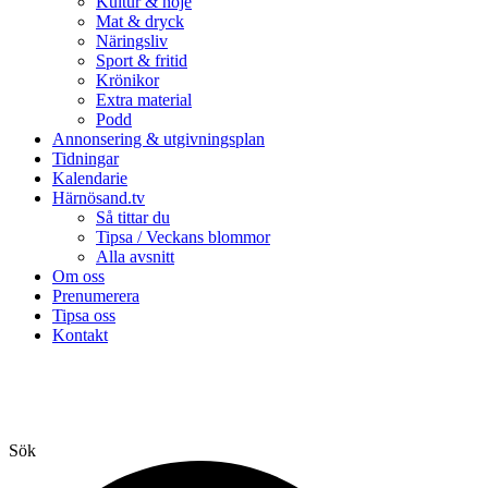
Kultur & nöje
Mat & dryck
Näringsliv
Sport & fritid
Krönikor
Extra material
Podd
Annonsering & utgivningsplan
Tidningar
Kalendarie
Härnösand.tv
Så tittar du
Tipsa / Veckans blommor
Alla avsnitt
Om oss
Prenumerera
Tipsa oss
Kontakt
Sök