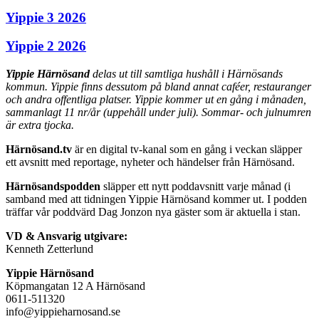
Yippie 3 2026
Yippie 2 2026
Yippie Härnösand
delas ut till samtliga hushåll i Härnösands
kommun. Yippie finns dessutom på bland annat caféer, restauranger
och andra offentliga platser. Yippie kommer ut en gång i månaden,
sammanlagt 11 nr/år (uppehåll under juli). Sommar- och julnumren
är extra tjocka.
Härnösand.tv
är en digital tv-kanal som en gång i veckan släpper
ett avsnitt med reportage, nyheter och händelser från Härnösand.
Härnösandspodden
släpper ett nytt poddavsnitt varje månad (i
samband med att tidningen Yippie Härnösand kommer ut. I podden
träffar vår poddvärd Dag Jonzon nya gäster som är aktuella i stan.
VD & Ansvarig utgivare:
Kenneth Zetterlund
Yippie Härnösand
Köpmangatan 12 A Härnösand
0611-511320
info@yippieharnosand.se