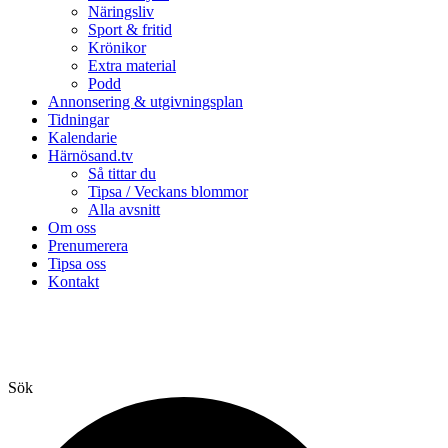
Näringsliv
Sport & fritid
Krönikor
Extra material
Podd
Annonsering & utgivningsplan
Tidningar
Kalendarie
Härnösand.tv
Så tittar du
Tipsa / Veckans blommor
Alla avsnitt
Om oss
Prenumerera
Tipsa oss
Kontakt
Sök