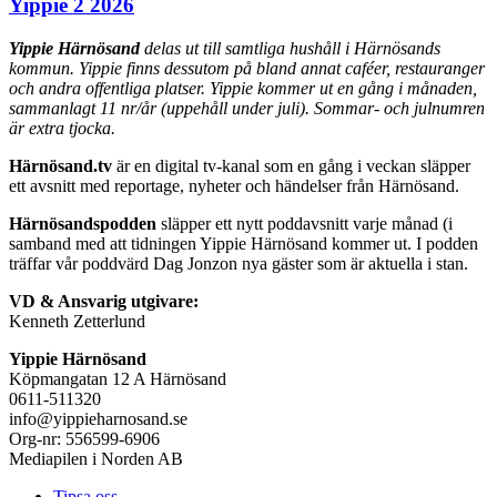
Yippie 2 2026
Yippie Härnösand
delas ut till samtliga hushåll i Härnösands
kommun. Yippie finns dessutom på bland annat caféer, restauranger
och andra offentliga platser. Yippie kommer ut en gång i månaden,
sammanlagt 11 nr/år (uppehåll under juli). Sommar- och julnumren
är extra tjocka.
Härnösand.tv
är en digital tv-kanal som en gång i veckan släpper
ett avsnitt med reportage, nyheter och händelser från Härnösand.
Härnösandspodden
släpper ett nytt poddavsnitt varje månad (i
samband med att tidningen Yippie Härnösand kommer ut. I podden
träffar vår poddvärd Dag Jonzon nya gäster som är aktuella i stan.
VD & Ansvarig utgivare:
Kenneth Zetterlund
Yippie Härnösand
Köpmangatan 12 A Härnösand
0611-511320
info@yippieharnosand.se
Org-nr: 556599-6906
Mediapilen i Norden AB
Tipsa oss