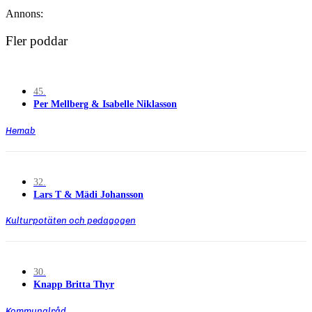
Annons:
Fler poddar
45.
Per Mellberg & Isabelle Niklasson
Hemab
32.
Lars T & Mädi Johansson
Kulturpotäten och pedagogen
30.
Knapp Britta Thyr
Kommunalråd