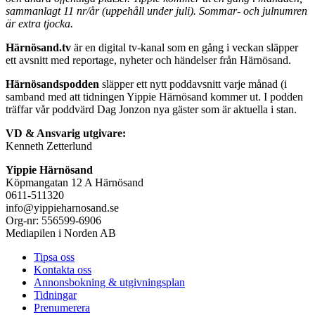
sammanlagt 11 nr/år (uppehåll under juli). Sommar- och julnumren
är extra tjocka.
Härnösand.tv
är en digital tv-kanal som en gång i veckan släpper
ett avsnitt med reportage, nyheter och händelser från Härnösand.
Härnösandspodden
släpper ett nytt poddavsnitt varje månad (i
samband med att tidningen Yippie Härnösand kommer ut. I podden
träffar vår poddvärd Dag Jonzon nya gäster som är aktuella i stan.
VD & Ansvarig utgivare:
Kenneth Zetterlund
Yippie Härnösand
Köpmangatan 12 A Härnösand
0611-511320
info@yippieharnosand.se
Org-nr: 556599-6906
Mediapilen i Norden AB
Tipsa oss
Kontakta oss
Annonsbokning & utgivningsplan
Tidningar
Prenumerera