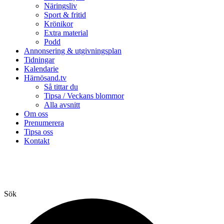
Näringsliv
Sport & fritid
Krönikor
Extra material
Podd
Annonsering & utgivningsplan
Tidningar
Kalendarie
Härnösand.tv
Så tittar du
Tipsa / Veckans blommor
Alla avsnitt
Om oss
Prenumerera
Tipsa oss
Kontakt
Sök