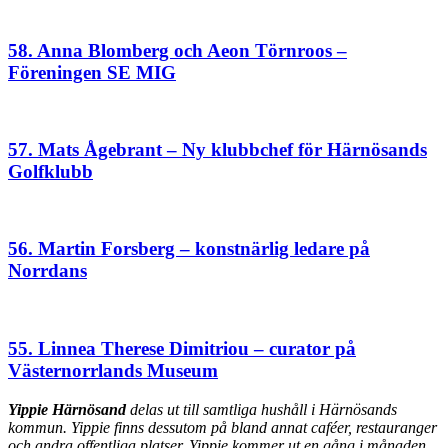
58. Anna Blomberg och Aeon Törnroos –
Föreningen SE MIG
57. Mats Ågebrant – Ny klubbchef för Härnösands
Golfklubb
56. Martin Forsberg – konstnärlig ledare på
Norrdans
55. Linnea Therese Dimitriou – curator på
Västernorrlands Museum
Yippie Härnösand
delas ut till samtliga hushåll i Härnösands
kommun. Yippie finns dessutom på bland annat caféer, restauranger
och andra offentliga platser. Yippie kommer ut en gång i månaden,