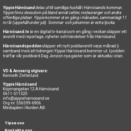
Yippie Härnösand
delas ut till samtliga hushåll i Härnösands kommun.
Yippie finns dessutom på bland annat caféer, restauranger och andra
offentliga platser. Yippie kommer ut en gång i månaden, sammanlagt 11
nr/år (uppehåll under juli). Sommar- och julnumren är extra tjocka.
Härnösand.tv
är en digital tv-kanal som en gång i veckan släpper ett
avsnitt med reportage, nyheter och händelser från Härnösand.
Härnösandspodden
släpper ett nytt poddavsnitt varje månad (i
samband med att tidningen Yippie Härnösand kommer ut. I podden
träffar vår poddvärd Dag Jonzon nya gäster som är aktuella i stan.
VD & Ansvarig utgivare:
Kenneth Zetterlund
Yippie Härnösand
Köpmangatan 12 A Härnösand
0611-511320
info@yippieharnosand.se
Org-nr: 556599-6906
Mediapilen i Norden AB
Tipsa oss
Kontakta oss