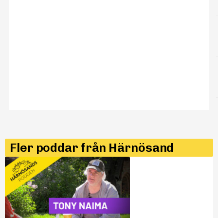
Fler poddar från Härnösand