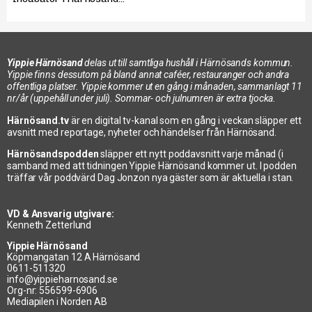
Yippie Härnösand
delas ut till samtliga hushåll i Härnösands kommun.
Yippie finns dessutom på bland annat caféer, restauranger och andra
offentliga platser. Yippie kommer ut en gång i månaden, sammanlagt 11
nr/år (uppehåll under juli). Sommar- och julnumren är extra tjocka.
Härnösand.tv
är en digital tv-kanal som en gång i veckan släpper ett
avsnitt med reportage, nyheter och händelser från Härnösand.
Härnösandspodden
släpper ett nytt poddavsnitt varje månad (i
samband med att tidningen Yippie Härnösand kommer ut. I podden
träffar vår poddvärd Dag Jonzon nya gäster som är aktuella i stan.
VD & Ansvarig utgivare:
Kenneth Zetterlund
Yippie Härnösand
Köpmangatan 12 A Härnösand
0611-511320
info@yippieharnosand.se
Org-nr: 556599-6906
Mediapilen i Norden AB