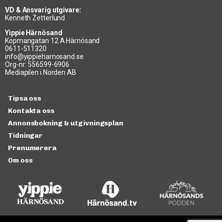
VD & Ansvarig utgivare:
Kenneth Zetterlund
Yippie Härnösand
Köpmangatan 12 A Härnösand
0611-511320
info@yippieharnosand.se
Org-nr: 556599-6906
Mediapilen i Norden AB
Tipsa oss
Kontakta oss
Annonsbokning & utgivningsplan
Tidningar
Prenumerera
Om oss