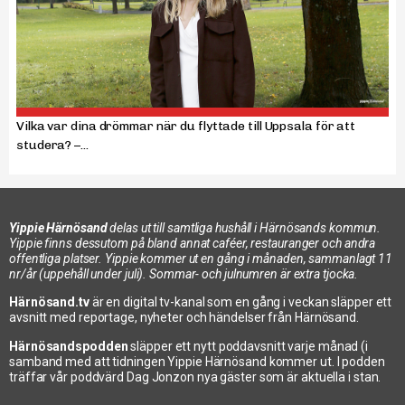
Vilka var dina drömmar när du flyttade till Uppsala för att
studera? –...
Yippie Härnösand
delas ut till samtliga hushåll i Härnösands kommun.
Yippie finns dessutom på bland annat caféer, restauranger och andra
offentliga platser. Yippie kommer ut en gång i månaden, sammanlagt 11
nr/år (uppehåll under juli). Sommar- och julnumren är extra tjocka.
Härnösand.tv
är en digital tv-kanal som en gång i veckan släpper ett
avsnitt med reportage, nyheter och händelser från Härnösand.
Härnösandspodden
släpper ett nytt poddavsnitt varje månad (i
samband med att tidningen Yippie Härnösand kommer ut. I podden
träffar vår poddvärd Dag Jonzon nya gäster som är aktuella i stan.