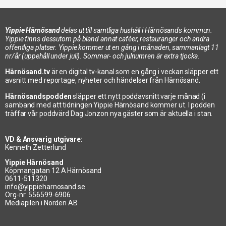
Yippie Härnösand
delas ut till samtliga hushåll i Härnösands kommun.
Yippie finns dessutom på bland annat caféer, restauranger och andra
offentliga platser. Yippie kommer ut en gång i månaden, sammanlagt 11
nr/år (uppehåll under juli). Sommar- och julnumren är extra tjocka.
Härnösand.tv
är en digital tv-kanal som en gång i veckan släpper ett
avsnitt med reportage, nyheter och händelser från Härnösand.
Härnösandspodden
släpper ett nytt poddavsnitt varje månad (i
samband med att tidningen Yippie Härnösand kommer ut. I podden
träffar vår poddvärd Dag Jonzon nya gäster som är aktuella i stan.
VD & Ansvarig utgivare:
Kenneth Zetterlund
Yippie Härnösand
Köpmangatan 12 A Härnösand
0611-511320
info@yippieharnosand.se
Org-nr: 556599-6906
Mediapilen i Norden AB