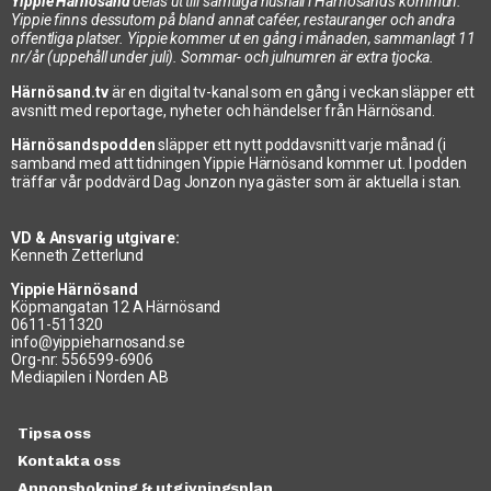
Yippie Härnösand
delas ut till samtliga hushåll i Härnösands kommun.
Yippie finns dessutom på bland annat caféer, restauranger och andra
offentliga platser. Yippie kommer ut en gång i månaden, sammanlagt 11
nr/år (uppehåll under juli). Sommar- och julnumren är extra tjocka.
Härnösand.tv
är en digital tv-kanal som en gång i veckan släpper ett
avsnitt med reportage, nyheter och händelser från Härnösand.
Härnösandspodden
släpper ett nytt poddavsnitt varje månad (i
samband med att tidningen Yippie Härnösand kommer ut. I podden
träffar vår poddvärd Dag Jonzon nya gäster som är aktuella i stan.
VD & Ansvarig utgivare:
Kenneth Zetterlund
Yippie Härnösand
Köpmangatan 12 A Härnösand
0611-511320
info@yippieharnosand.se
Org-nr: 556599-6906
Mediapilen i Norden AB
Tipsa oss
Kontakta oss
Annonsbokning & utgivningsplan