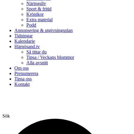
Näringsliv
Sport & fritid
Krönikor
Extra material
Podd
Annonsering & utgivningsplan
Tidningar
Kalendarie
Härnösand.tv
Så tittar du
Tipsa / Veckans blommor
Alla avsnitt
Om oss
Prenumerera
Tipsa oss
Kontakt
Sök