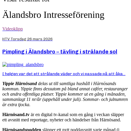
Älandsbro Intresseförening
Videoklipp
HTV Torsdag 26 mars 2026
Pimpling i Älandsbro – tävling i strålande sol
I helgen var det ett strålande väder och vi passade på att åka...
Yippie Härnösand
delas ut till samtliga hushåll i Härnösands
kommun. Yippie finns dessutom på bland annat caféer, restauranger
och andra offentliga platser. Yippie kommer ut en gång i månaden,
sammanlagt 11 nr/år (uppehåll under juli). Sommar- och julnumren
är extra tjocka.
Härnösand.tv
är en digital tv-kanal som en gång i veckan släpper
ett avsnitt med reportage, nyheter och händelser från Härnösand.
Härnösandspodden
släpper ett nytt poddavsnitt varje månad (i