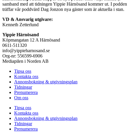
samband med att tidningen Yippie Härnösand kommer ut. I podden
träffar vår poddvärd Dag Jonzon nya gäster som är aktuella i stan.
VD & Ansvarig utgivare:
Kenneth Zetterlund
Yippie Härnösand
Köpmangatan 12 A Härnösand
0611-511320
info@yippieharnosand.se
Org-nr: 556599-6906
Mediapilen i Norden AB
Tipsa oss
Kontakta oss
Annonsbokning & utgivningsplan
Tidningar
Prenumerera
Om oss
Tipsa oss
Kontakta oss
Annonsbokning & utgivningsplan
Tidningar
Prenumerera