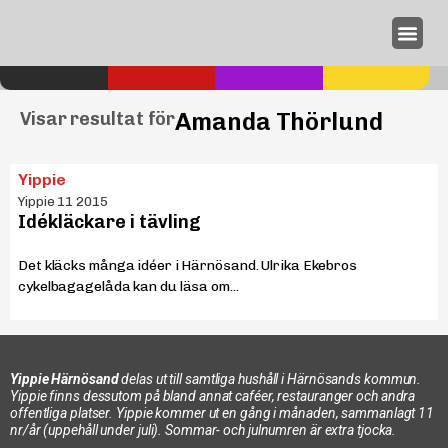
Annonseri
Amanda Thörlund
Visar resultat för
Yippie
Yippie 11 2015
Idékläckare i tävling
Det kläcks många idéer i Härnösand. Ulrika Ekebros
cykelbagagelåda kan du läsa om...
Yippie Härnösand
delas ut till samtliga hushåll i Härnösands kommun.
Yippie finns dessutom på bland annat caféer, restauranger och andra
offentliga platser. Yippie kommer ut en gång i månaden, sammanlagt 11
nr/år (uppehåll under juli). Sommar- och julnumren är extra tjocka.