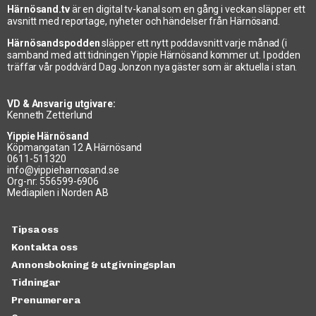
Härnösand.tv
är en digital tv-kanal som en gång i veckan släpper ett
avsnitt med reportage, nyheter och händelser från Härnösand.
Härnösandspodden
släpper ett nytt poddavsnitt varje månad (i
samband med att tidningen Yippie Härnösand kommer ut. I podden
träffar vår poddvärd Dag Jonzon nya gäster som är aktuella i stan.
VD & Ansvarig utgivare:
Kenneth Zetterlund
Yippie Härnösand
Köpmangatan 12 A Härnösand
0611-511320
info@yippieharnosand.se
Org-nr: 556599-6906
Mediapilen i Norden AB
Tipsa oss
Kontakta oss
Annonsbokning & utgivningsplan
Tidningar
Prenumerera