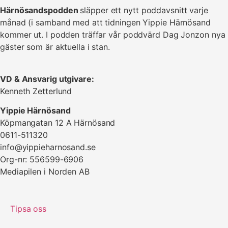
Härnösandspodden
släpper ett nytt poddavsnitt varje
månad (i samband med att tidningen Yippie Härnösand
kommer ut. I podden träffar vår poddvärd Dag Jonzon nya
gäster som är aktuella i stan.
VD & Ansvarig utgivare:
Kenneth Zetterlund
Yippie Härnösand
Köpmangatan 12 A Härnösand
0611-511320
info@yippieharnosand.se
Org-nr: 556599-6906
Mediapilen i Norden AB
Tipsa oss