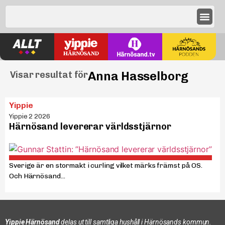
Anna Hasselborg
Visar resultat för
Yippie
Yippie 2 2026
Härnösand levererar världsstjärnor
Sverige är en stormakt i curling vilket märks främst på OS.
Och Härnösand...
Yippie Härnösand
delas ut till samtliga hushåll i Härnösands kommun.