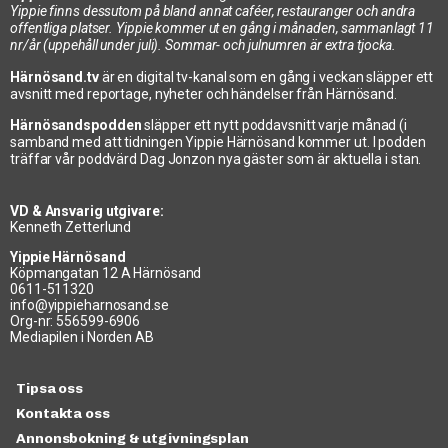
Yippie finns dessutom på bland annat caféer, restauranger och andra
offentliga platser. Yippie kommer ut en gång i månaden, sammanlagt 11
nr/år (uppehåll under juli). Sommar- och julnumren är extra tjocka.
Härnösand.tv
är en digital tv-kanal som en gång i veckan släpper ett
avsnitt med reportage, nyheter och händelser från Härnösand.
Härnösandspodden
släpper ett nytt poddavsnitt varje månad (i
samband med att tidningen Yippie Härnösand kommer ut. I podden
träffar vår poddvärd Dag Jonzon nya gäster som är aktuella i stan.
VD & Ansvarig utgivare:
Kenneth Zetterlund
Yippie Härnösand
Köpmangatan 12 A Härnösand
0611-511320
info@yippieharnosand.se
Org-nr: 556599-6906
Mediapilen i Norden AB
Tipsa oss
Kontakta oss
Annonsbokning & utgivningsplan