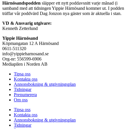
Härnösandspodden
släpper ett nytt poddavsnitt varje månad (i
samband med att tidningen Yippie Härnösand kommer ut. I podden
träffar vår poddvärd Dag Jonzon nya gäster som är aktuella i stan.
VD & Ansvarig utgivare:
Kenneth Zetterlund
Yippie Härnösand
Köpmangatan 12 A Härnösand
0611-511320
info@yippieharnosand.se
Org-nr: 556599-6906
Mediapilen i Norden AB
Tipsa oss
Kontakta oss
Annonsbokning & utgivningsplan
Tidningar
Prenumerera
Om oss
Tipsa oss
Kontakta oss
Annonsbokning & utgivningsplan
Tidningar