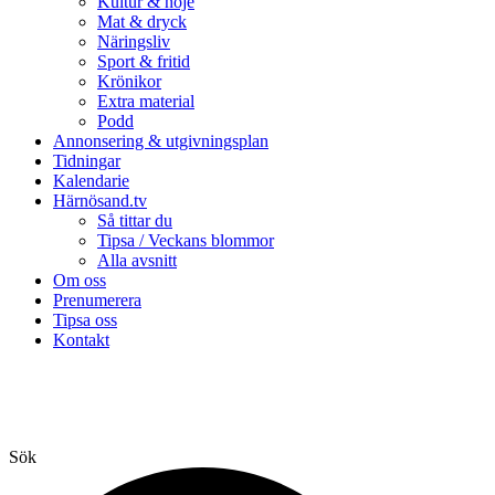
Kultur & nöje
Mat & dryck
Näringsliv
Sport & fritid
Krönikor
Extra material
Podd
Annonsering & utgivningsplan
Tidningar
Kalendarie
Härnösand.tv
Så tittar du
Tipsa / Veckans blommor
Alla avsnitt
Om oss
Prenumerera
Tipsa oss
Kontakt
Sök