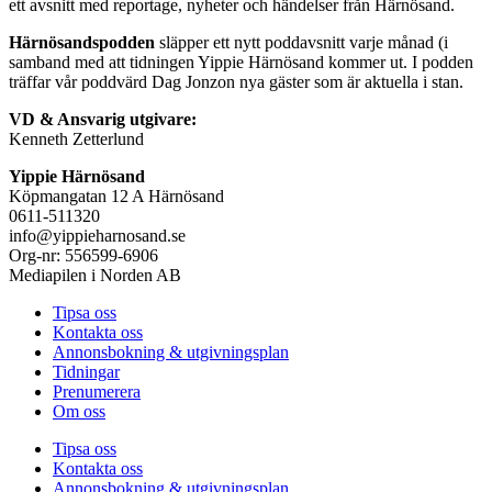
ett avsnitt med reportage, nyheter och händelser från Härnösand.
Härnösandspodden
släpper ett nytt poddavsnitt varje månad (i
samband med att tidningen Yippie Härnösand kommer ut. I podden
träffar vår poddvärd Dag Jonzon nya gäster som är aktuella i stan.
VD & Ansvarig utgivare:
Kenneth Zetterlund
Yippie Härnösand
Köpmangatan 12 A Härnösand
0611-511320
info@yippieharnosand.se
Org-nr: 556599-6906
Mediapilen i Norden AB
Tipsa oss
Kontakta oss
Annonsbokning & utgivningsplan
Tidningar
Prenumerera
Om oss
Tipsa oss
Kontakta oss
Annonsbokning & utgivningsplan