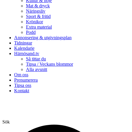
Kultur & nöje
Mat & dryck
Näringsliv
Sport & fritid
Krönikor
Extra material
Podd
Annonsering & utgivningsplan
Tidningar
Kalendarie
Härnösand.tv
Så tittar du
Tipsa / Veckans blommor
Alla avsnitt
Om oss
Prenumerera
Tipsa oss
Kontakt
Sök