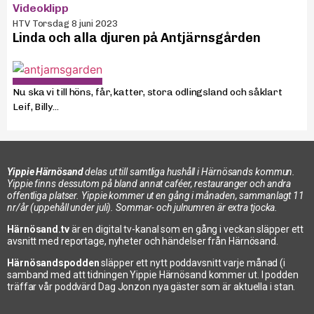
Videoklipp
HTV Torsdag 8 juni 2023
Linda och alla djuren på Antjärnsgården
Nu ska vi till höns, får, katter, stora odlingsland och såklart
Leif, Billy...
Yippie Härnösand
delas ut till samtliga hushåll i Härnösands kommun.
Yippie finns dessutom på bland annat caféer, restauranger och andra
offentliga platser. Yippie kommer ut en gång i månaden, sammanlagt 11
nr/år (uppehåll under juli). Sommar- och julnumren är extra tjocka.
Härnösand.tv
är en digital tv-kanal som en gång i veckan släpper ett
avsnitt med reportage, nyheter och händelser från Härnösand.
Härnösandspodden
släpper ett nytt poddavsnitt varje månad (i
samband med att tidningen Yippie Härnösand kommer ut. I podden
träffar vår poddvärd Dag Jonzon nya gäster som är aktuella i stan.