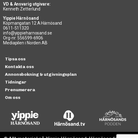
VD & Ansvarig utgivare:
Kenneth Zetterlund
Yippie Härnösand
Köpmangatan 12 A Härnösand
0611-511320
info@yippieharnosand.se
Org-nr: 556599-6906
Mediapilen i Norden AB
Tipsa oss
Kontakta oss
Annonsbokning & utgivningsplan
Tidningar
Prenumerera
Om oss