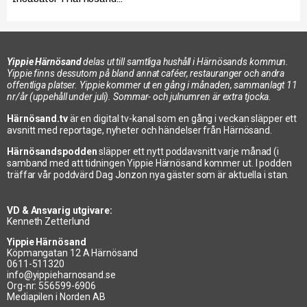
Yippie Härnösand
delas ut till samtliga hushåll i Härnösands kommun.
Yippie finns dessutom på bland annat caféer, restauranger och andra
offentliga platser. Yippie kommer ut en gång i månaden, sammanlagt 11
nr/år (uppehåll under juli). Sommar- och julnumren är extra tjocka.
Härnösand.tv
är en digital tv-kanal som en gång i veckan släpper ett
avsnitt med reportage, nyheter och händelser från Härnösand.
Härnösandspodden
släpper ett nytt poddavsnitt varje månad (i
samband med att tidningen Yippie Härnösand kommer ut. I podden
träffar vår poddvärd Dag Jonzon nya gäster som är aktuella i stan.
VD & Ansvarig utgivare:
Kenneth Zetterlund
Yippie Härnösand
Köpmangatan 12 A Härnösand
0611-511320
info@yippieharnosand.se
Org-nr: 556599-6906
Mediapilen i Norden AB