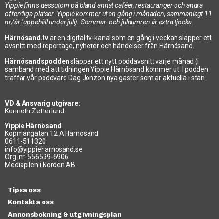
Yippie finns dessutom på bland annat caféer, restauranger och andra
offentliga platser. Yippie kommer ut en gång i månaden, sammanlagt 11
nr/år (uppehåll under juli). Sommar- och julnumren är extra tjocka.
Härnösand.tv
är en digital tv-kanal som en gång i veckan släpper ett
avsnitt med reportage, nyheter och händelser från Härnösand.
Härnösandspodden
släpper ett nytt poddavsnitt varje månad (i
samband med att tidningen Yippie Härnösand kommer ut. I podden
träffar vår poddvärd Dag Jonzon nya gäster som är aktuella i stan.
VD & Ansvarig utgivare:
Kenneth Zetterlund
Yippie Härnösand
Köpmangatan 12 A Härnösand
0611-511320
info@yippieharnosand.se
Org-nr: 556599-6906
Mediapilen i Norden AB
Tipsa oss
Kontakta oss
Annonsbokning & utgivningsplan