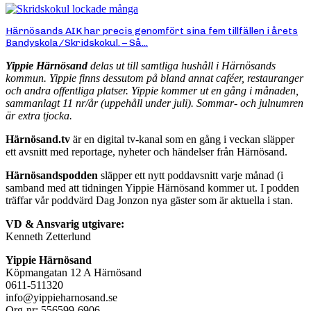
Härnösands AIK har precis genomfört sina fem tillfällen i årets
Bandyskola/Skridskokul. – Så...
Yippie Härnösand
delas ut till samtliga hushåll i Härnösands
kommun. Yippie finns dessutom på bland annat caféer, restauranger
och andra offentliga platser. Yippie kommer ut en gång i månaden,
sammanlagt 11 nr/år (uppehåll under juli). Sommar- och julnumren
är extra tjocka.
Härnösand.tv
är en digital tv-kanal som en gång i veckan släpper
ett avsnitt med reportage, nyheter och händelser från Härnösand.
Härnösandspodden
släpper ett nytt poddavsnitt varje månad (i
samband med att tidningen Yippie Härnösand kommer ut. I podden
träffar vår poddvärd Dag Jonzon nya gäster som är aktuella i stan.
VD & Ansvarig utgivare:
Kenneth Zetterlund
Yippie Härnösand
Köpmangatan 12 A Härnösand
0611-511320
info@yippieharnosand.se
Org-nr: 556599-6906