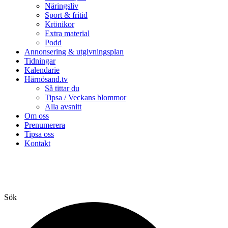
Näringsliv
Sport & fritid
Krönikor
Extra material
Podd
Annonsering & utgivningsplan
Tidningar
Kalendarie
Härnösand.tv
Så tittar du
Tipsa / Veckans blommor
Alla avsnitt
Om oss
Prenumerera
Tipsa oss
Kontakt
Sök