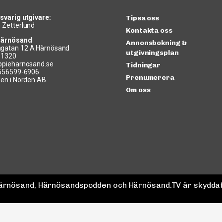
svarig utgivare:
Tipsa oss
 Zetterlund
Kontakta oss
Härnösand
Annonsbokning &
gatan 12 A Härnösand
utgivningsplan
11320
ppieharnosand.se
Tidningar
 556599-6906
Prenumerera
len i Norden AB
Om oss
 Härnösand, Härnösandspodden och Härnösand.TV är skyddat