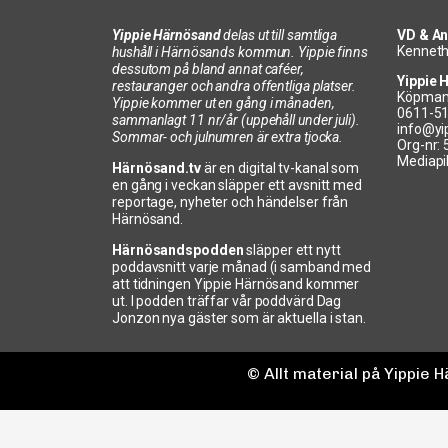
Yippie Härnösand
delas ut till samtliga
VD & An
Kenneth
hushåll i Härnösands kommun. Yippie finns
dessutom på bland annat caféer,
Yippie 
restauranger och andra offentliga platser.
Köpman
Yippie kommer ut en gång i månaden,
0611-5
sammanlagt 11 nr/år (uppehåll under juli).
info@yi
Sommar- och julnumren är extra tjocka.
Org-nr:
Mediapi
Härnösand.tv
är en digital tv-kanal som
en gång i veckan släpper ett avsnitt med
reportage, nyheter och händelser från
Härnösand.
Härnösandspodden
släpper ett nytt
poddavsnitt varje månad (i samband med
att tidningen Yippie Härnösand kommer
ut. I podden träffar vår poddvärd Dag
Jonzon nya gäster som är aktuella i stan.
© Allt material på Yippie