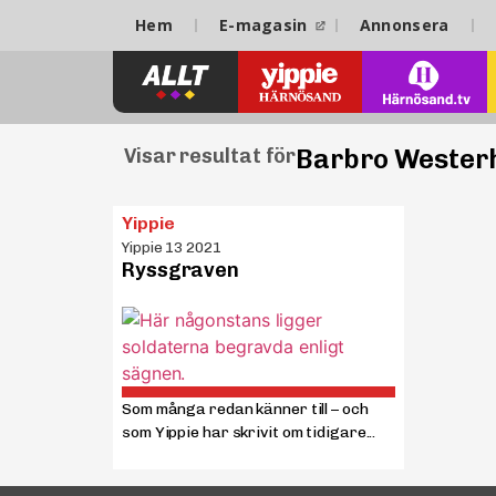
Hem
E-magasin
Annonsera
Barbro Wester
Visar resultat för
Yippie
Yippie 13 2021
Ryssgraven
Som många redan känner till – och
som Yippie har skrivit om tidigare...