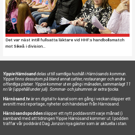
Det var näst intill fullsatta läktare vid HHF:s handbollsmatch
mot Sikeå i division...
Yippie Härnösand
delas ut till samtliga hushåll i Härnösands kommun.
Yippie finns dessutom på bland annat caféer, restauranger och andra
offentliga platser. Yippie kommer ut en gång i månaden, sammanlagt 11
nr/år (uppehåll under juli). Sommar- och julnumren är extra tjocka.
Härnösand.tv
är en digital tv-kanal som en gång i veckan släpper ett
avsnitt med reportage, nyheter och händelser från Härnösand.
Härnösandspodden
släpper ett nytt poddavsnitt varje månad (i
samband med att tidningen Yippie Härnösand kommer ut. I podden
träffar vår poddvärd Dag Jonzon nya gäster som är aktuella i stan.