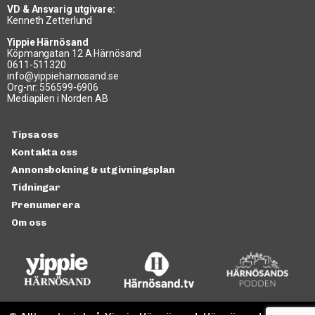
VD & Ansvarig utgivare:
Kenneth Zetterlund
Yippie Härnösand
Köpmangatan 12 A Härnösand
0611-511320
info@yippieharnosand.se
Org-nr: 556599-6906
Mediapilen i Norden AB
Tipsa oss
Kontakta oss
Annonsbokning & utgivningsplan
Tidningar
Prenumerera
Om oss