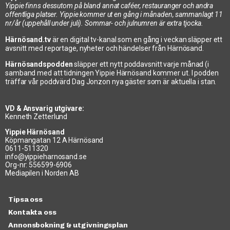
Yippie finns dessutom på bland annat caféer, restauranger och andra
offentliga platser. Yippie kommer ut en gång i månaden, sammanlagt 11
nr/år (uppehåll under juli). Sommar- och julnumren är extra tjocka.
Härnösand.tv
är en digital tv-kanal som en gång i veckan släpper ett
avsnitt med reportage, nyheter och händelser från Härnösand.
Härnösandspodden
släpper ett nytt poddavsnitt varje månad (i
samband med att tidningen Yippie Härnösand kommer ut. I podden
träffar vår poddvärd Dag Jonzon nya gäster som är aktuella i stan.
VD & Ansvarig utgivare:
Kenneth Zetterlund
Yippie Härnösand
Köpmangatan 12 A Härnösand
0611-511320
info@yippieharnosand.se
Org-nr: 556599-6906
Mediapilen i Norden AB
Tipsa oss
Kontakta oss
Annonsbokning & utgivningsplan