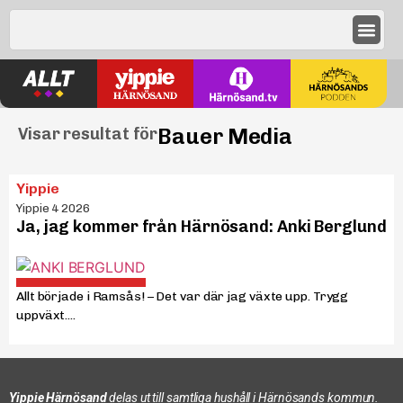
Bauer Media
Visar resultat för
Yippie
Yippie 4 2026
Ja, jag kommer från Härnösand: Anki Berglund
Allt började i Ramsås! – Det var där jag växte upp. Trygg
uppväxt....
Yippie Härnösand
delas ut till samtliga hushåll i Härnösands kommun.