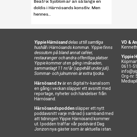
Beatrix Sjöblom är än så länge en
doldis i Härnösands konstliv. Men
hennes...
Yippie Härnösand
delas ut till samtliga
VD & An
Kenneth
hushåll i Härnösands kommun. Yippie finns
dessutom på bland annat caféer,
Yippie 
restauranger och andra offentliga platser.
Köpman
Yippie kommer ut en gång i månaden,
0611-5
sammanlagt 11 nr/år (uppehåll under juli).
info@yi
Sommar- och julnumren är extra tjocka.
Org-nr:
Mediapi
Härnösand.tv
är en digital tv-kanal som
en gång i veckan släpper ett avsnitt med
reportage, nyheter och händelser från
Härnösand.
Härnösandspodden
släpper ett nytt
poddavsnitt varje månad (i samband med
att tidningen Yippie Härnösand kommer
ut. I podden träffar vår poddvärd Dag
Jonzon nya gäster som är aktuella i stan.