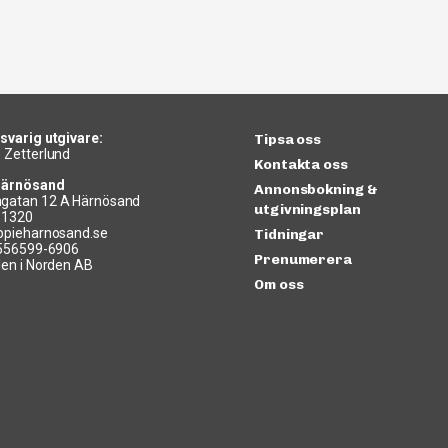
svarig utgivare:
Tipsa oss
 Zetterlund
Kontakta oss
Härnösand
Annonsbokning &
gatan 12 A Härnösand
utgivningsplan
11320
ppieharnosand.se
Tidningar
 556599-6906
Prenumerera
len i Norden AB
Om oss