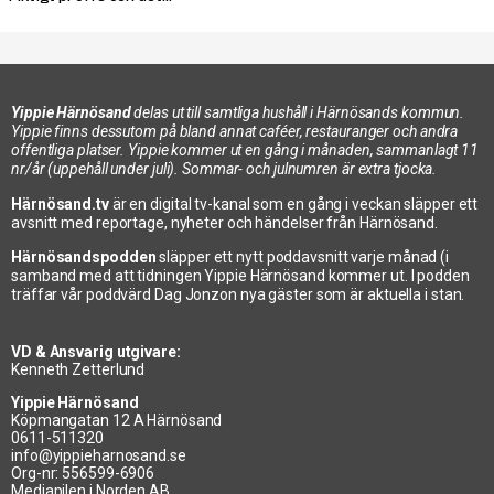
Yippie Härnösand
delas ut till samtliga hushåll i Härnösands kommun.
Yippie finns dessutom på bland annat caféer, restauranger och andra
offentliga platser. Yippie kommer ut en gång i månaden, sammanlagt 11
nr/år (uppehåll under juli). Sommar- och julnumren är extra tjocka.
Härnösand.tv
är en digital tv-kanal som en gång i veckan släpper ett
avsnitt med reportage, nyheter och händelser från Härnösand.
Härnösandspodden
släpper ett nytt poddavsnitt varje månad (i
samband med att tidningen Yippie Härnösand kommer ut. I podden
träffar vår poddvärd Dag Jonzon nya gäster som är aktuella i stan.
VD & Ansvarig utgivare:
Kenneth Zetterlund
Yippie Härnösand
Köpmangatan 12 A Härnösand
0611-511320
info@yippieharnosand.se
Org-nr: 556599-6906
Mediapilen i Norden AB