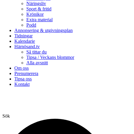
Näringsliv
Sport & fritid
Krönikor
Extra material
Podd
Annonsering & utgivningsplan
Tidningar
Kalendarie
Härnösand.tv
Så tittar du
Tipsa / Veckans blommor
Alla avsnitt
Om oss
Prenumerera
Tipsa oss
Kontakt
Sök