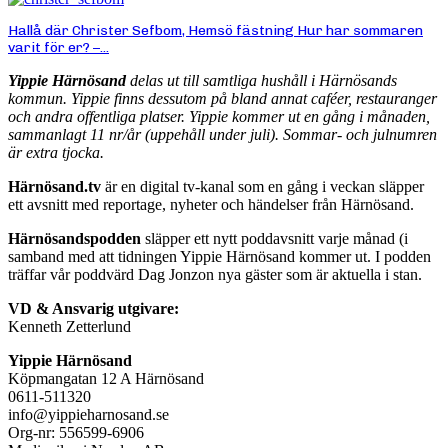
Hallå där Christer Sefbom, Hemsö fästning Hur har sommaren
varit för er? –...
Yippie Härnösand
delas ut till samtliga hushåll i Härnösands
kommun. Yippie finns dessutom på bland annat caféer, restauranger
och andra offentliga platser. Yippie kommer ut en gång i månaden,
sammanlagt 11 nr/år (uppehåll under juli). Sommar- och julnumren
är extra tjocka.
Härnösand.tv
är en digital tv-kanal som en gång i veckan släpper
ett avsnitt med reportage, nyheter och händelser från Härnösand.
Härnösandspodden
släpper ett nytt poddavsnitt varje månad (i
samband med att tidningen Yippie Härnösand kommer ut. I podden
träffar vår poddvärd Dag Jonzon nya gäster som är aktuella i stan.
VD & Ansvarig utgivare:
Kenneth Zetterlund
Yippie Härnösand
Köpmangatan 12 A Härnösand
0611-511320
info@yippieharnosand.se
Org-nr: 556599-6906