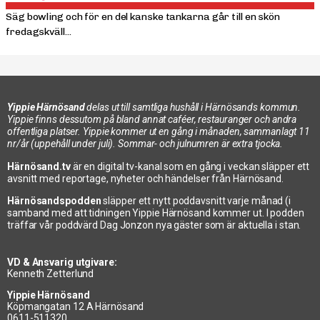
Säg bowling och för en del kanske tankarna går till en skön
fredagskväll...
Yippie Härnösand
delas ut till samtliga hushåll i Härnösands kommun.
Yippie finns dessutom på bland annat caféer, restauranger och andra
offentliga platser. Yippie kommer ut en gång i månaden, sammanlagt 11
nr/år (uppehåll under juli). Sommar- och julnumren är extra tjocka.
Härnösand.tv
är en digital tv-kanal som en gång i veckan släpper ett
avsnitt med reportage, nyheter och händelser från Härnösand.
Härnösandspodden
släpper ett nytt poddavsnitt varje månad (i
samband med att tidningen Yippie Härnösand kommer ut. I podden
träffar vår poddvärd Dag Jonzon nya gäster som är aktuella i stan.
VD & Ansvarig utgivare:
Kenneth Zetterlund
Yippie Härnösand
Köpmangatan 12 A Härnösand
0611-511320