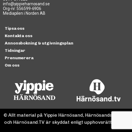
info@yippieharnosand.se
Org-nr: 556599-6906
Mediapilen i Norden AB
Tipsa oss
Kontakta oss
Annonsbokning & utgivningsplan
Tidningar
Prenumerera
Om oss
© Allt material på Yippie Härnösand, Härnösandspodden
och Härnösand.TV är skyddat enligt upphovsrättslagen.