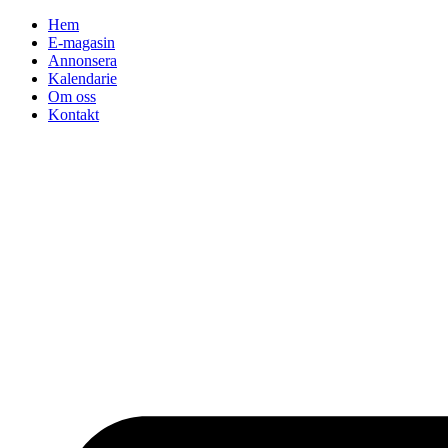
Hoppa
Hem
till
E-magasin
innehåll
Annonsera
Kalendarie
Om oss
Kontakt