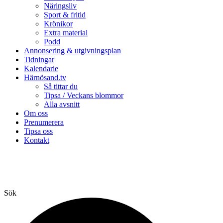
Näringsliv
Sport & fritid
Krönikor
Extra material
Podd
Annonsering & utgivningsplan
Tidningar
Kalendarie
Härnösand.tv
Så tittar du
Tipsa / Veckans blommor
Alla avsnitt
Om oss
Prenumerera
Tipsa oss
Kontakt
Sök