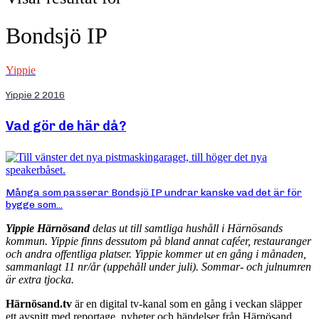
Bondsjö IP
Yippie
Yippie 2 2016
Vad gör de här då?
Många som passerar Bondsjö IP undrar kanske vad det är för
bygge som...
Yippie Härnösand
delas ut till samtliga hushåll i Härnösands
kommun. Yippie finns dessutom på bland annat caféer, restauranger
och andra offentliga platser. Yippie kommer ut en gång i månaden,
sammanlagt 11 nr/år (uppehåll under juli). Sommar- och julnumren
är extra tjocka.
Härnösand.tv
är en digital tv-kanal som en gång i veckan släpper
ett avsnitt med reportage, nyheter och händelser från Härnösand.