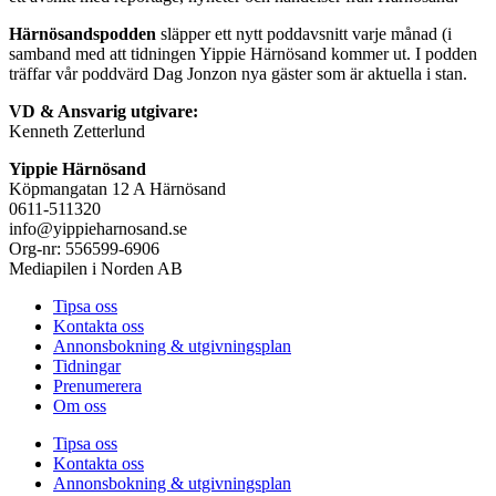
Härnösandspodden
släpper ett nytt poddavsnitt varje månad (i
samband med att tidningen Yippie Härnösand kommer ut. I podden
träffar vår poddvärd Dag Jonzon nya gäster som är aktuella i stan.
VD & Ansvarig utgivare:
Kenneth Zetterlund
Yippie Härnösand
Köpmangatan 12 A Härnösand
0611-511320
info@yippieharnosand.se
Org-nr: 556599-6906
Mediapilen i Norden AB
Tipsa oss
Kontakta oss
Annonsbokning & utgivningsplan
Tidningar
Prenumerera
Om oss
Tipsa oss
Kontakta oss
Annonsbokning & utgivningsplan