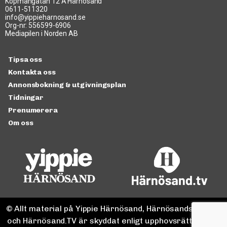
Köpmangatan 12 A Härnösand
0611-511320
info@yippieharnosand.se
Org-nr: 556599-6906
Mediapilen i Norden AB
Tipsa oss
Kontakta oss
Annonsbokning & utgivningsplan
Tidningar
Prenumerera
Om oss
© Allt material på Yippie Härnösand, Härnösandspodden
och Härnösand.TV är skyddat enligt upphovsrättslagen.