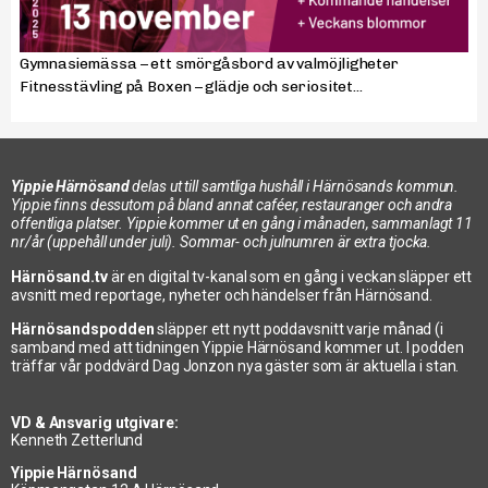
Gymnasiemässa – ett smörgåsbord av valmöjligheter
Fitnesstävling på Boxen – glädje och seriositet...
Yippie Härnösand
delas ut till samtliga hushåll i Härnösands kommun.
Yippie finns dessutom på bland annat caféer, restauranger och andra
offentliga platser. Yippie kommer ut en gång i månaden, sammanlagt 11
nr/år (uppehåll under juli). Sommar- och julnumren är extra tjocka.
Härnösand.tv
är en digital tv-kanal som en gång i veckan släpper ett
avsnitt med reportage, nyheter och händelser från Härnösand.
Härnösandspodden
släpper ett nytt poddavsnitt varje månad (i
samband med att tidningen Yippie Härnösand kommer ut. I podden
träffar vår poddvärd Dag Jonzon nya gäster som är aktuella i stan.
VD & Ansvarig utgivare:
Kenneth Zetterlund
Yippie Härnösand