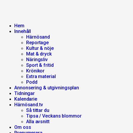
Hem
Innehåll
Härnösand
Reportage
Kultur & nöje
Mat & dryck
Näringsliv
Sport & fritid
Krönikor
Extra material
Podd
Annonsering & utgivningsplan
Tidningar
Kalendarie
Härnösand.tv
Så tittar du
Tipsa / Veckans blommor
Alla avsnitt
Om oss
Prenumerera