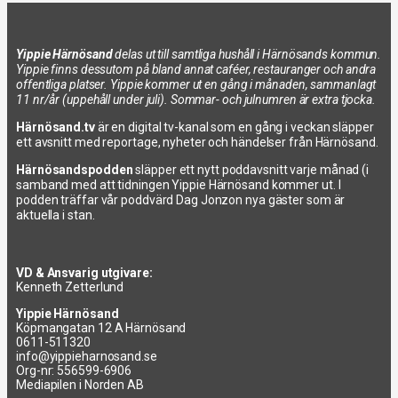
Yippie Härnösand
delas ut till samtliga hushåll i Härnösands kommun.
Yippie finns dessutom på bland annat caféer, restauranger och andra
offentliga platser. Yippie kommer ut en gång i månaden, sammanlagt
11 nr/år (uppehåll under juli). Sommar- och julnumren är extra tjocka.
Härnösand.tv
är en digital tv-kanal som en gång i veckan släpper
ett avsnitt med reportage, nyheter och händelser från Härnösand.
Härnösandspodden
släpper ett nytt poddavsnitt varje månad (i
samband med att tidningen Yippie Härnösand kommer ut. I
podden träffar vår poddvärd Dag Jonzon nya gäster som är
aktuella i stan.
VD & Ansvarig utgivare:
Kenneth Zetterlund
Yippie Härnösand
Köpmangatan 12 A Härnösand
0611-511320
info@yippieharnosand.se
Org-nr: 556599-6906
Mediapilen i Norden AB