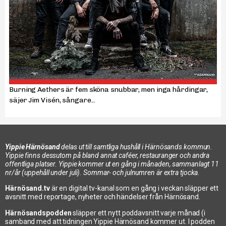
Burning Aethers är fem sköna snubbar, men inga hårdingar,
säjer Jim Visén, sångare...
Yippie Härnösand
delas ut till samtliga hushåll i Härnösands kommun.
Yippie finns dessutom på bland annat caféer, restauranger och andra
offentliga platser. Yippie kommer ut en gång i månaden, sammanlagt 11
nr/år (uppehåll under juli). Sommar- och julnumren är extra tjocka.
Härnösand.tv
är en digital tv-kanal som en gång i veckan släpper ett
avsnitt med reportage, nyheter och händelser från Härnösand.
Härnösandspodden
släpper ett nytt poddavsnitt varje månad (i
samband med att tidningen Yippie Härnösand kommer ut. I podden