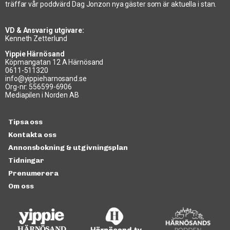
träffar vår poddvärd Dag Jonzon nya gäster som är aktuella i stan.
VD & Ansvarig utgivare:
Kenneth Zetterlund
Yippie Härnösand
Köpmangatan 12 A Härnösand
0611-511320
info@yippieharnosand.se
Org-nr: 556599-6906
Mediapilen i Norden AB
Tipsa oss
Kontakta oss
Annonsbokning & utgivningsplan
Tidningar
Prenumerera
Om oss