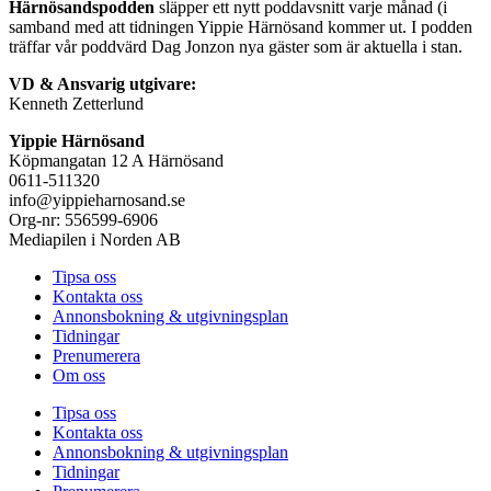
Härnösandspodden
släpper ett nytt poddavsnitt varje månad (i
samband med att tidningen Yippie Härnösand kommer ut. I podden
träffar vår poddvärd Dag Jonzon nya gäster som är aktuella i stan.
VD & Ansvarig utgivare:
Kenneth Zetterlund
Yippie Härnösand
Köpmangatan 12 A Härnösand
0611-511320
info@yippieharnosand.se
Org-nr: 556599-6906
Mediapilen i Norden AB
Tipsa oss
Kontakta oss
Annonsbokning & utgivningsplan
Tidningar
Prenumerera
Om oss
Tipsa oss
Kontakta oss
Annonsbokning & utgivningsplan
Tidningar