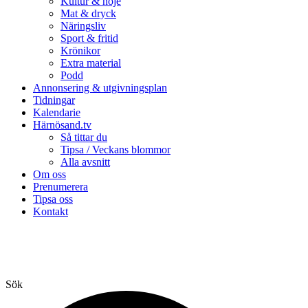
Kultur & nöje
Mat & dryck
Näringsliv
Sport & fritid
Krönikor
Extra material
Podd
Annonsering & utgivningsplan
Tidningar
Kalendarie
Härnösand.tv
Så tittar du
Tipsa / Veckans blommor
Alla avsnitt
Om oss
Prenumerera
Tipsa oss
Kontakt
Sök