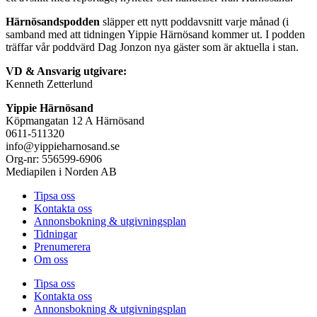
Härnösandspodden
släpper ett nytt poddavsnitt varje månad (i
samband med att tidningen Yippie Härnösand kommer ut. I podden
träffar vår poddvärd Dag Jonzon nya gäster som är aktuella i stan.
VD & Ansvarig utgivare:
Kenneth Zetterlund
Yippie Härnösand
Köpmangatan 12 A Härnösand
0611-511320
info@yippieharnosand.se
Org-nr: 556599-6906
Mediapilen i Norden AB
Tipsa oss
Kontakta oss
Annonsbokning & utgivningsplan
Tidningar
Prenumerera
Om oss
Tipsa oss
Kontakta oss
Annonsbokning & utgivningsplan