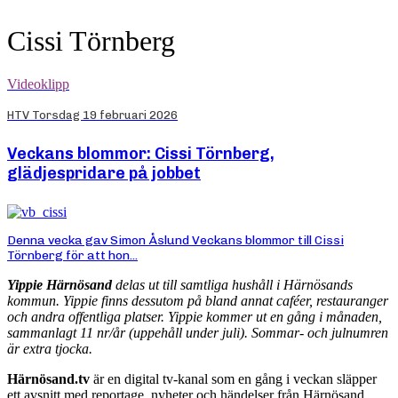
Cissi Törnberg
Videoklipp
HTV Torsdag 19 februari 2026
Veckans blommor: Cissi Törnberg,
glädjespridare på jobbet
Denna vecka gav Simon Åslund Veckans blommor till Cissi
Törnberg för att hon...
Yippie Härnösand
delas ut till samtliga hushåll i Härnösands
kommun. Yippie finns dessutom på bland annat caféer, restauranger
och andra offentliga platser. Yippie kommer ut en gång i månaden,
sammanlagt 11 nr/år (uppehåll under juli). Sommar- och julnumren
är extra tjocka.
Härnösand.tv
är en digital tv-kanal som en gång i veckan släpper
ett avsnitt med reportage, nyheter och händelser från Härnösand.