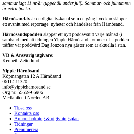
sammanlagt 11 nr/år (uppehåll under juli). Sommar- och julnumren
är extra tjocka.
Härnösand.tv
är en digital tv-kanal som en gång i veckan släpper
ett avsnitt med reportage, nyheter och händelser från Härnösand.
Härnösandspodden
släpper ett nytt poddavsnitt varje månad (i
samband med att tidningen Yippie Härnösand kommer ut. I podden
träffar vår poddvärd Dag Jonzon nya gäster som är aktuella i stan.
VD & Ansvarig utgivare:
Kenneth Zetterlund
Yippie Härnösand
Köpmangatan 12 A Härnösand
0611-511320
info@yippieharnosand.se
Org-nr: 556599-6906
Mediapilen i Norden AB
Tipsa oss
Kontakta oss
Annonsbokning & utgivningsplan
Tidningar
Prenumerera