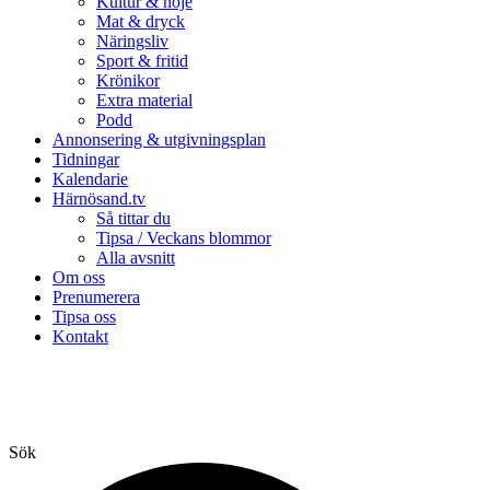
Kultur & nöje
Mat & dryck
Näringsliv
Sport & fritid
Krönikor
Extra material
Podd
Annonsering & utgivningsplan
Tidningar
Kalendarie
Härnösand.tv
Så tittar du
Tipsa / Veckans blommor
Alla avsnitt
Om oss
Prenumerera
Tipsa oss
Kontakt
Sök